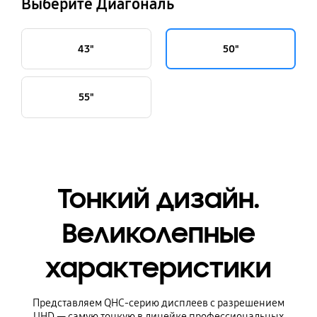
Выберите Диагональ
43"
50"
55"
Тонкий дизайн.
Великолепные
характеристики
Представляем QHC-серию дисплеев с разрешением
UHD — самую тонкую в линейке профессиональных