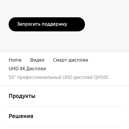
Запросить поддержку
Home
Видео
Смарт-дисплеи
UHD 4K Дисплеи
50" профессиональный UHD дисплей QH50C
открыть
Footer Navigation
Продукты
открыть
Решения
открыть