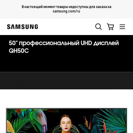
Skip
Продолжить
В настоящий момент товары недоступны для заказа на
Закрыть
to
samsung.com/ru
content
Поиск
Корзина
Samsung
50" профессиональный UHD дисплей
QH50C