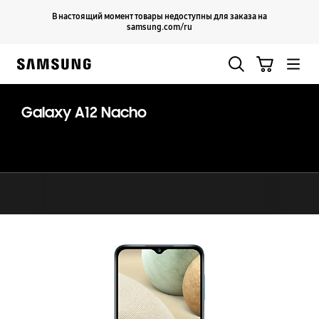
Skip
Продолжить
В настоящий момент товары недоступны для заказа на
Закрыть
to
samsung.com/ru
content
Поиск
Корзина
Samsung
Galaxy A12 Nacho