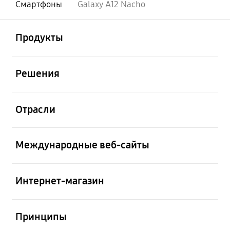
Смартфоны
Galaxy A12 Nacho
открыть
Footer Navigation
Продукты
открыть
Решения
открыть
Отрасли
открыть
Международные веб-сайты
открыть
Интернет-магазин
открыть
Принципы