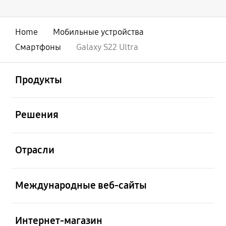
Home
Мобильные устройства
Смартфоны
Galaxy S22 Ultra
открыть
Footer Navigation
Продукты
открыть
Решения
открыть
Отрасли
открыть
Международные веб-сайты
открыть
Интернет-магазин