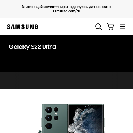
Skip
Продолжить
В настоящий момент товары недоступны для заказа на
Закрыть
to
samsung.com/ru
content
Поиск
Корзина
Samsung
Galaxy S22 Ultra