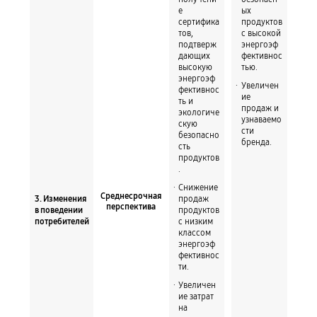
е
ых
сертифика
продуктов
тов,
c высокой
подтверж
энергоэф
дающих
фективнос
высокую
тью.
энергоэф
Увеличен
фективнос
ие
ть и
продаж и
экологиче
узнаваемо
скую
сти
безопасно
бренда.
сть
продуктов
.
Снижение
Среднесрочная
3. Изменения
продаж
перспектива
в поведении
продуктов
потребителей
с низким
классом
энергоэф
фективнос
ти.
Увеличен
ие затрат
на