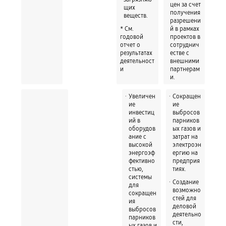
цен за счет
щих
получения
веществ.
разрешени
* См.
й в рамках
годовой
проектов в
отчет о
сотруднич
результатах
естве с
деятельност
внешними
и
партнерам
и.
Увеличен
Сокращен
ие
ие
инвестиц
выбросов
ий в
парников
оборудов
ых газов и
ание c
затрат на
высокой
электроэн
энергоэф
ергию на
фективно
предприя
стью,
тиях.
системы
Создание
для
возможно
сокращен
стей для
ия
деловой
выбросов
деятельно
парников
сти,
ых газов и