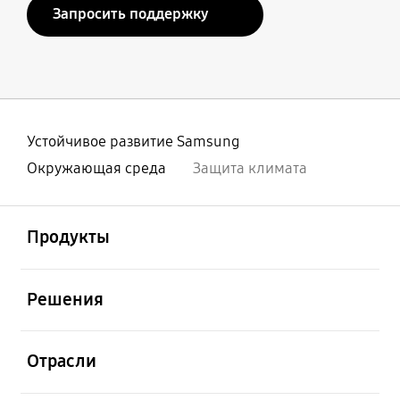
Запросить поддержку
Устойчивое развитие Samsung
Окружающая среда
Защита климата
открыть
Footer Navigation
Продукты
открыть
Решения
открыть
Отрасли
открыть