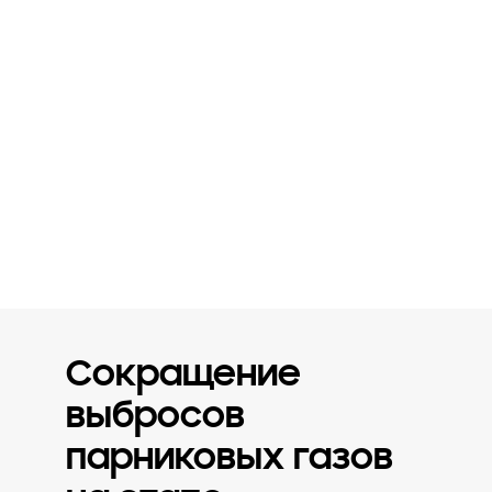
разрабатывает и выполняет планы по
сокращению выбросов.
После объявления о расширении
использования возобновляемых
источников энергии в 2018 г. мы
придерживаемся политики
возобновляемых источников энергии в
разных регионах мира, чтобы
разработать конкретные планы перехода
на возобновляемые источники энергии и
последовательно их реализовать.
Сокращение
выбросов
парниковых газов