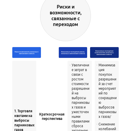
Риски и
возможности,
связанные с
переходом
Финансовые последствия
Риски и возможности, связанные с
Финансовые последствия рисков,
возможностей, связанных с
изменением климата
связанных с изменением климата
изменением климата
Увеличени
Минимиза
е затрат в
ция
связи с
покупок
ростом
разрешени
стоимости
й за счет
разрешени
мероприят
й на
ий по
выбросы
сокращени
парниковы
ю
х газов и
выбросов
1. Торговля
ужесточен
парниковы
Краткосрочная
квотами на
ными
х газов/
перспектива
выбросы
правилами
Снижение
парниковых
сброса
колебаний
газов
загрязняю