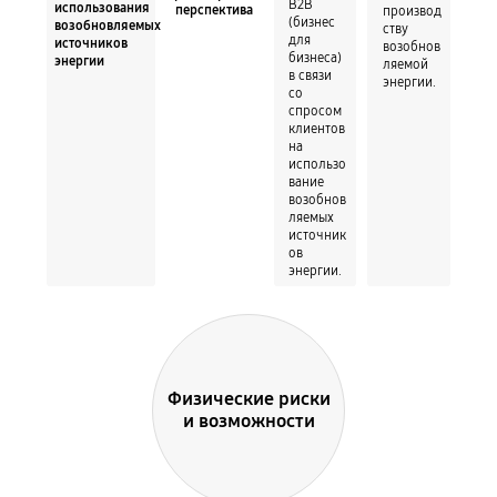
B2B
использования
производ
перспектива
(бизнес
возобновляемых
ству
для
источников
возобнов
бизнеса)
энергии
ляемой
в связи
энергии.
со
спросом
клиентов
на
использо
вание
возобнов
ляемых
источник
ов
энергии.
Физические риски
и возможности