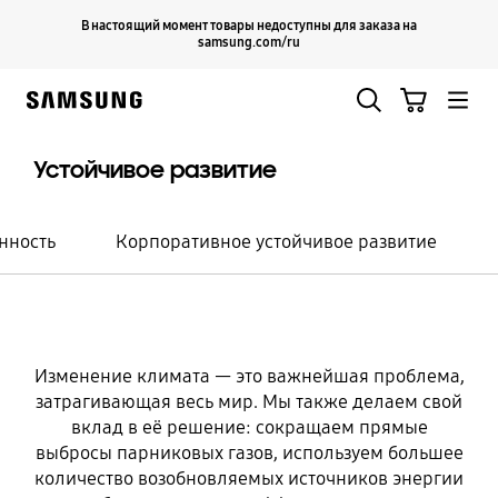
Skip
Продолжить
В настоящий момент товары недоступны для заказа на
Закрыть
to
samsung.com/ru
content
Поиск
Корзина
Samsung
Устойчивое развитие
Борьба с изменением климата
нность
Корпоративное устойчивое развитие
Мы стремимся свести к
нулю выбросы углерода
ради нашего лучшего
будущего.
Изменение климата — это важнейшая проблема,
затрагивающая весь мир. Мы также делаем свой
вклад в её решение: сокращаем прямые
выбросы парниковых газов, используем большее
количество возобновляемых источников энергии