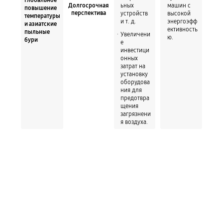
ьных
машин c
Долгосрочная
повышение
устройств
высокой
перспектива
температуры
и т. д.
энергоэфф
и азиатские
ективность
пыльные
Увеличени
ю.
бури
е
инвестици
онных
затрат на
установку
оборудова
ния для
предотвра
щения
загрязнени
я воздуха.
Сокращение
выбросов