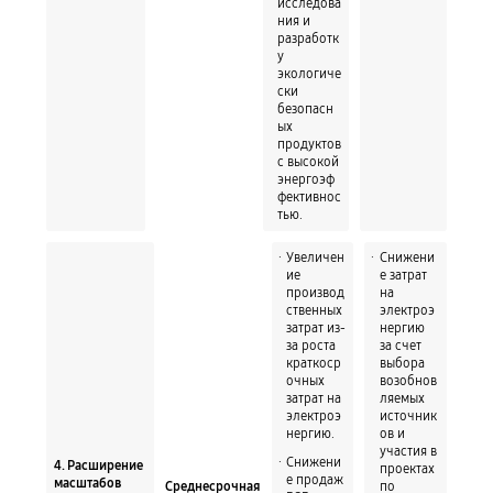
исследова
ния и
разработк
у
экологиче
ски
безопасн
ых
продуктов
с высокой
энергоэф
фективнос
тью.
Увеличен
Снижени
ие
е затрат
производ
на
ственных
электроэ
затрат из-
нергию
за роста
за счет
краткоср
выбора
очных
возобнов
затрат на
ляемых
электроэ
источник
нергию.
ов и
участия в
Снижени
4. Расширение
проектах
е продаж
масштабов
по
Среднесрочная