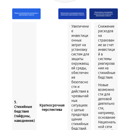
Финансовые последствия
Риски и возможности, связанные с
Финансовые последствия рисков,
возможностей, связанных с
изменением климата
связанных с изменением климата
изменением климата
Увеличени
Снижение
е
расходов
инвестици
на
онных
страхован
затрат на
ие за счет
установку
инвестици
систем для
й в
защиты
системы
окружающ
реагирова
ей среды,
ния на
обеспечен
стихийные
ия
бедствия.
безопасно
Новые
сти и
возможно
действия в
сти для
чрезвычай
деловой
ных
5.
деятельно
ситуациях
Краткосрочная
Стихийные
сти,
с целью
перспектива
бедствия
например,
предотвра
(тайфуны,
основание
щения
наводнения)
Националь
стихийных
ной сети
бедствий.