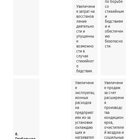
по борьбе
Увеличени
со
е затрат на
стихийным
восстанов
и
ление
бедствиям
деятельно
и и
сти и
обеспечен
упущенны
ию
е
безопасно
возможно
сти.
сти в
случае
стихийног
о
бедствия.
Увеличени
Увеличени
е
е продаж
эксплуатац
за счет
ионных
расширени
расходов
я
на
производс
предприят
тва
иях из-за
кондицион
установки
еров,
охлаждаю
очистителе
щих и
й воздуха и
6.
нагревател
сушильных
Глобальное