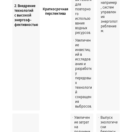
например
для
2. Внедрение
, систем
повторно
Краткосрочная
технологий
управлен
го
перспектива
с высокой
ия
использо
энергоэф-
энергопот
вания
фективностью
ребление
водных
м.
ресурсов.
Увеличен
ие
инвестиц
ий в
исследов
ания и
разработк
у
передовы
х
технологи
й
сокращен
ия
выбросов.
Увеличен
Выпуск
ие затрат
экологиче
на
ски
получени
безопасн