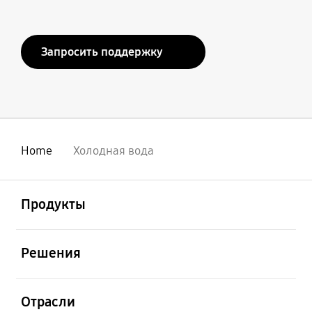
Запросить поддержку
Home
Холодная вода
открыть
Footer Navigation
Продукты
открыть
Решения
открыть
Отрасли