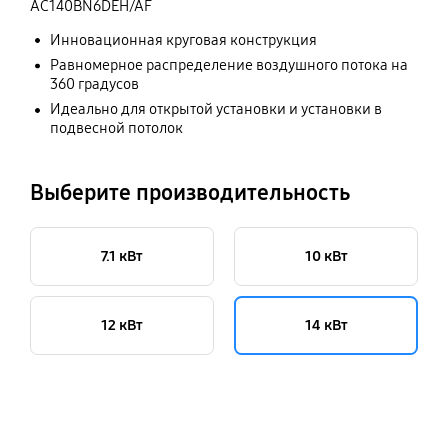
AC140BN6DEH/AF
Инновационная круговая конструкция
Идеальное решение для любого пространства | Кассетный кондиционер Samsung 360
Равномерное распределение воздушного потока на
360 градусов
Идеально для открытой установки и установки в
подвесной потолок
Выберите производительность
7.1 кВт
10 кВт
12 кВт
14 кВт
key features