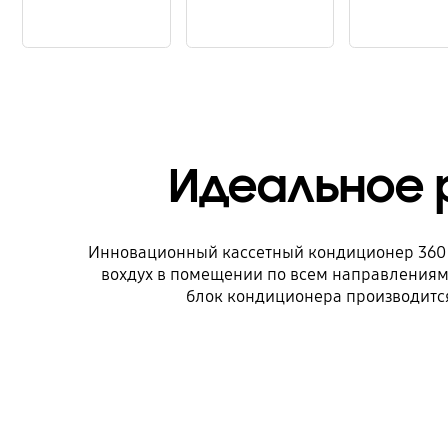
Охлаждение без сквозняков | Кассетный кондиционер Samsung 360
Свежий воздух целый день | Кассетный кондиционер Samsung 360
Идеальное решение для любого пространства | Кассетный кондиционер Samsung 360
Идеальное 
Инновационный кассетный кондиционер 360˚
вохдух в помещении по всем направлениям 
блок кондиционера производится