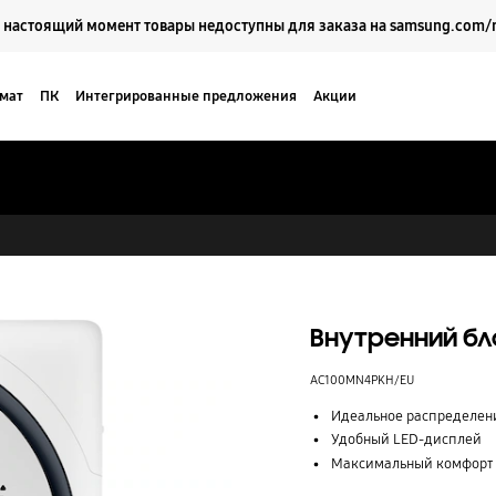
Выберите свое местоположение и язык.
 настоящий момент товары недоступны для заказа на samsung.com/
мат
ПК
Интегрированные предложения
Акции
Кейсы
Поддержка
Внутренний бл
AC100MN4PKH/EU
Идеальное распределени
Удобный LED-дисплей
Максимальный комфорт