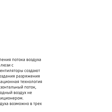
ления потока воздуха
алюзи с
вентиляторы создают
оздания разряжения
ационная технология
изонтальный поток,
одный воздух не
диционером.
духа возможно в трех