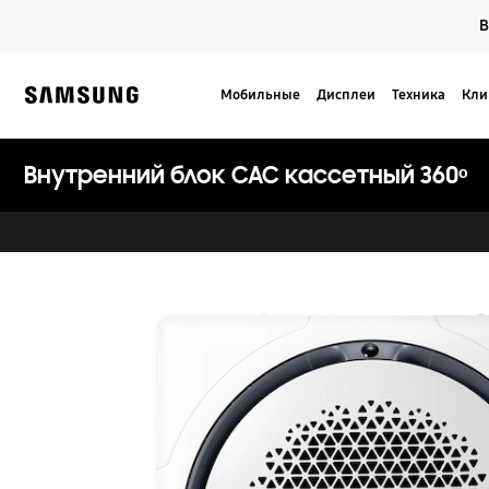
Skip
В
to
content
Мобильные
Дисплеи
Техника
Кли
Samsung
Внутренний блок CAC кассетный 360ᵒ