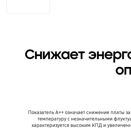
Новые возможности систем кондиционирования | Полупромышленные сплит-системы Samsung
Снижает энерг
оп
Показатель A++ означает снижение платы з
температуру с незначительными флукту
характеризуется высоким КПД и увеличенн