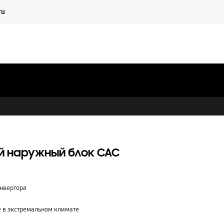
Продолжить
ru
Закрыть
Поиск
Корзина
Вход
Партнеры
Материалы
Частным лицам
й наружный блок CAC
нвертора
 в экстремальном климате