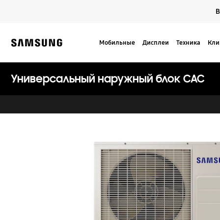
Skip
В
to
content
Мобильные
Дисплеи
Техника
Кли
Samsung
Универсальный наружный блок CAC