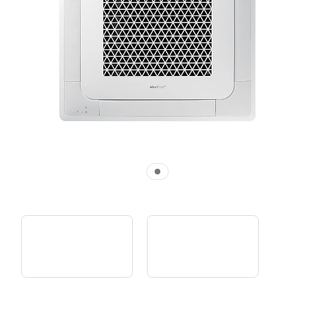
Видео - Новые возможности систем кондиционирования | Полупромышленные сплит-системы Samsung
Видео - Комфорт нового уровня | Кассетный 4-поточный кондиционер Samsung с технологией WindFree™