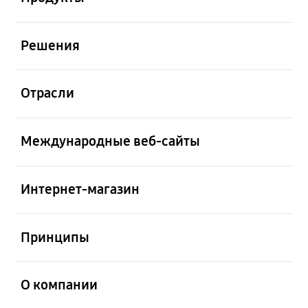
открыть
Решения
открыть
Отрасли
открыть
Международные веб-сайты
открыть
Интернет-магазин
открыть
Принципы
открыть
О компании