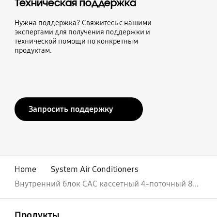
Техническая поддержка
Нужна поддержка? Свяжитесь с нашими
экспертами для получения поддержки и
технической помощи по конкретным
продуктам.
Запросить поддержку
Home
System Air Conditioners
Внутренний блок CAC кассетный 4-поточный 840мм х 840мм WindFree
открыть
Footer Navigation
Продукты