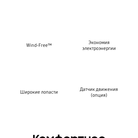
key features
Экономия
Wind-Free™
электроэнергии
Датчик движения
Широкие лопасти
(опция)