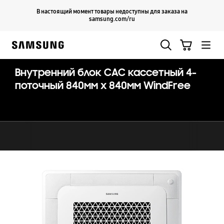
Skip
Продолжить
В настоящий момент товары недоступны для заказа на
Закрыть
to
samsung.com/ru
content
Поиск
Корзина
Samsung
Внутренний блок CAC кассетный 4-
поточный 840мм х 840мм WindFree