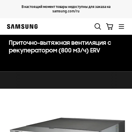
Skip
Продолжить
В настоящий момент товары недоступны для заказа на
Закрыть
to
samsung.com/ru
content
Поиск
Корзина
Samsung
Приточно-вытяжная вентиляция с
рекуператором (800 м3/ч) ERV