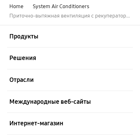
Home
System Air Conditioners
Приточно-вытяжная вентиляция с рекуператором (800 м3/ч) ERV
открыть
Footer Navigation
Продукты
открыть
Решения
открыть
Отрасли
открыть
Международные веб-сайты
открыть
Интернет-магазин
открыть