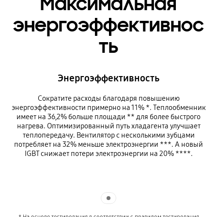
Максимальная
энергоэффективнос
ть
Энергоэффективность
Сократите расходы благодаря повышению
энергоэффективности примерно на 11% *. Теплообменник
имеет на 36,2% больше площади ** для более быстрого
нагрева. Оптимизированный путь хладагента улучшает
теплопередачу. Вентилятор с несколькими зубцами
потребляет на 32% меньше электроэнергии ***. А новый
IGBT снижает потери электроэнергии на 20% ****.
Indicator 1
* На основе тестирования в соответствии с правилом тестирования