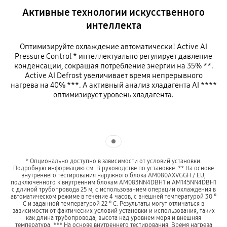
Активные технологии искусственного
интеллекта
Оптимизируйте охлаждение автоматически! Active AI
Pressure Control * интеллектуально регулирует давление
конденсации, сокращая потребление энергии на 35% **.
Active AI Defrost увеличивает время непрерывного
нагрева на 40% ***. А активный анализ хладагента AI ****
оптимизирует уровень хладагента.
Indicator 1
* Опционально доступно в зависимости от условий установки.
Подробную информацию см. В руководстве по установке. ** На основе
внутреннего тестирования наружного блока AM080AXVGGH / EU,
подключенного к внутренним блокам AM083NN4DBH1 и AM145NN4DBH1
с длиной трубопровода 25 м, с использованием операции охлаждения в
автоматическом режиме в течение 4 часов, с внешней температурой 30 °
C и заданной температурой 22 ° С. Результаты могут отличаться в
зависимости от фактических условий установки и использования, таких
как длина трубопровода, высота над уровнем моря и внешняя
температура. *** На основе внутреннего тестирования. Время нагрева