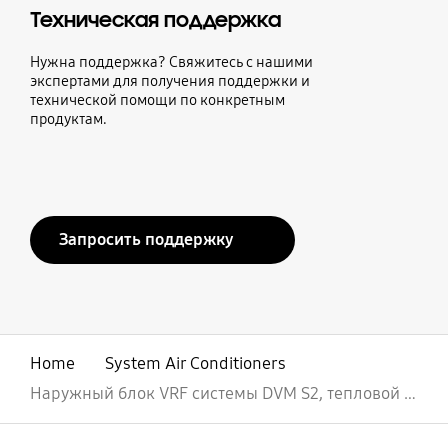
Техническая поддержка
Нужна поддержка? Свяжитесь с нашими
экспертами для получения поддержки и
технической помощи по конкретным
продуктам.
Запросить поддержку
Home
System Air Conditioners
Наружный блок VRF системы DVM S2, тепловой насос, режим обогрева до -25ᵒС (высокоэффективная серия)
открыть
Footer Navigation