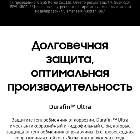
1), проведенного SGS Korea Co., Ltd. Отчет о результатах №: SGS-R20-
1599-KR00. ** На основе внутреннего тестирования с использованием
моделирования Siemens NX Nastran 1867
Долговечная
защита,
оптимальная
производительность
Durafin™ Ultra
Защитите теплообменник от коррозии. Durafin ™ Ultra
имеет антикоррозийный и гидрофильный слои, которые
защищают теплообменник от ржавчины. Его превосходная
коррозионная стойкость была подтверждена в ходе