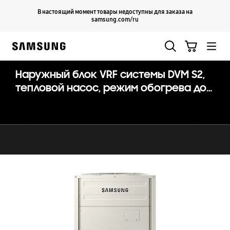
Skip
Продолжить
В настоящий момент товары недоступны для заказа на
Закрыть
to
samsung.com/ru
content
Поиск
Корзина
Samsung
Наружный блок VRF системы DVM S2,
тепловой насос, режим обогрева до
-25ᵒС (высокоэффективная серия)