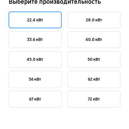
Выберите производительность
22.4 кВт
28.0 кВт
33.6 кВт
40.0 кВт
45.0 кВт
50 кВт
56 кВт
62 кВт
67 кВт
72 кВт
key features