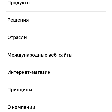
Продукты
открыть
Решения
открыть
Отрасли
открыть
Международные веб-сайты
открыть
Интернет-магазин
открыть
Принципы
открыть
О компании