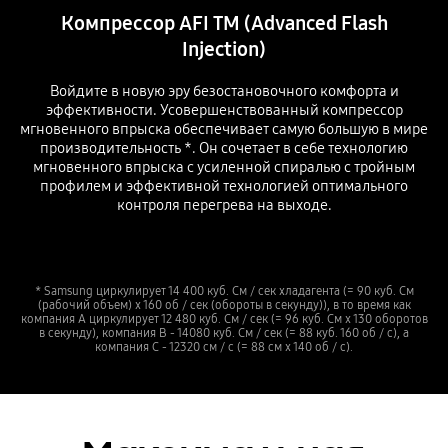
Компрессор AFI TM (Advanced Flash
Injection)
Войдите в новую эру безостановочного комфорта и
эффективности. Усовершенствованный компрессор
мгновенного впрыска обеспечивает самую большую в мире
производительность *. Он сочетает в себе технологию
мгновенного впрыска с усиленной спиралью с тройным
профилем и эффективной технологией оптимального
контроля перегрева на выходе.
* Samsung циркулирует 14 400 куб. См / сек хладагента (= 90 куб. См
(рабочий объем) x 160 об / сек (обороты в секунду)), в то время как
компания A циркулирует 12 480 куб. См / сек (= 96 куб. См x 130 оборотов
в секунду), компания B - 14080 куб. См / сек (= 88 куб. 160 об / с), а
компания C - 12320 см / с (= 88 см x 140 об / с).