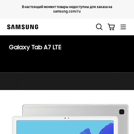
Skip
Продолжить
В настоящий момент товары недоступны для заказа на
Закрыть
to
samsung.com/ru
content
Поиск
Корзина
Samsung
Galaxy Tab A7 LTE