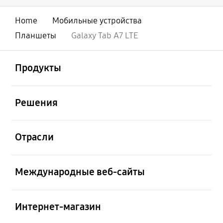
Home
Мобильные устройства
Планшеты
Galaxy Tab A7 LTE
открыть
Footer Navigation
Продукты
открыть
Решения
открыть
Отрасли
открыть
Международные веб-сайты
открыть
Интернет-магазин