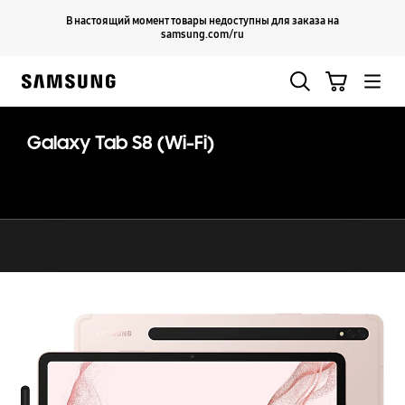
Skip
Продолжить
В настоящий момент товары недоступны для заказа на
Закрыть
to
samsung.com/ru
content
Поиск
Корзина
Samsung
Galaxy Tab S8 (Wi-Fi)