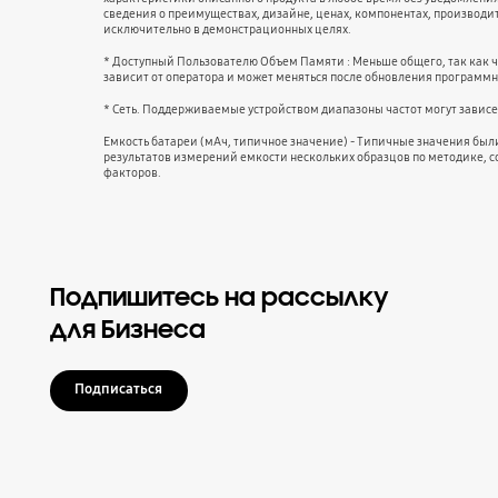
сведения о преимуществах, дизайне, ценах, компонентах, производи
исключительно в демонстрационных целях.
* Доступный Пользователю Объем Памяти : Меньше общего, так как 
зависит от оператора и может меняться после обновления программн
* Сеть. Поддерживаемые устройством диапазоны частот могут зависет
Емкость батареи (мАч, типичное значение) - Типичные значения бы
результатов измерений емкости нескольких образцов по методике, с
факторов.
Подпишитесь на рассылку
для Бизнеса
Подписаться