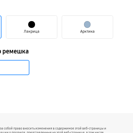
Лакрица
Арктика
р ремешка
 за собой право вносить изменения в содержимое этой веб-страницы и
ции о продукте, представленные на этой веб-странице, в том числе