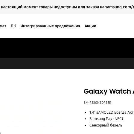
Выберите свое местоположение и язык.
 настоящий момент товары недоступны для заказа на samsung.com/
мат
ПК
Интегрированные предложения
Акции
Кейсы
Поддержка
Galaxy Watch 
SM-R820NZDRSER
1.4” sAMOLED Всегда Ак
Samsung Pay (NFC)
Сенсорный безель