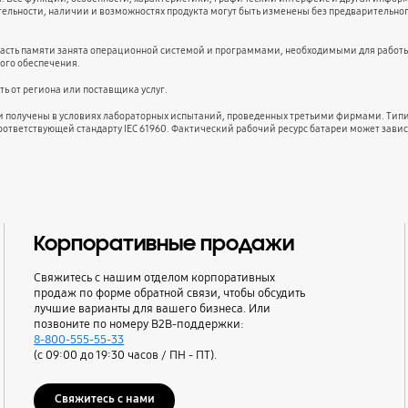
тельности, наличии и возможностях продукта могут быть изменены без предварительно
часть памяти занята операционной системой и программами, необходимыми для работы
ого обеспечения.
ь от региона или поставщика услуг.
ли получены в условиях лабораторных испытаний, проведенных третьими фирмами. Типи
оответствующей стандарту IEC 61960. Фактический рабочий ресурс батареи может завис
Корпоративные продажи
Свяжитесь с нашим отделом корпоративных
продаж по форме обратной связи, чтобы обсудить
лучшие варианты для вашего бизнеса. Или
позвоните по номеру B2B-поддержки:
8-800-555-55-33
(с 09:00 до 19:30 часов / ПН - ПТ).
Свяжитесь с нами