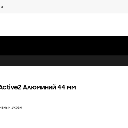
Продолжить
ru
Закрыть
Поиск
Корзина
Вход
Партнеры
Материалы
Частным лицам
Active2 Алюминий 44 мм
тивный Экран