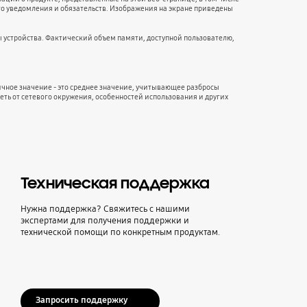
го уведомления и обязательств. Изображения на экране приведены
 устройства. Фактический объем памяти, доступной пользователю,
чное значение - это среднее значение, учитывающее разбросы
еть от сетевого окружения, особенностей использования и других
Техническая поддержка
Нужна поддержка? Свяжитесь с нашими
экспертами для получения поддержки и
технической помощи по конкретным продуктам.
Запросить поддержку