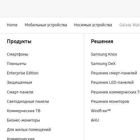
Home
Мобильные устройства
Носимые устройства
Galaxy Wat
Footer Navigation
Продукты
Решения
Смартфоны
Samsung Knox
Планшеты
Samsung DeX
Enterprise Edition
Решения смарт-панелей
Защищенные
Решения LED-панелей
Смарт-панели
Решения коммерческих Т
Светодиодные панели
Решения мониторов
Коммерческие ТВ
Windfree™
Бизнес-мониторы
AHU
Для жилых помещений
Коммерческие