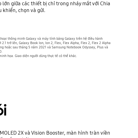
 lớn giữa các thiết bị chỉ trong nháy mắt với Chia
 khiển, chọn và gửi.
thoại thông minh Galaxy và máy tính bảng Galaxy trên hệ điều hành
2.1 trở lên, Galaxy Book Ion, Ion 2, Flex, Flex Alpha, Flex 2, Flex 2 Alpha
rong hoặc sau tháng 5 năm 2021 và Samsung Notebook Odyssey, Plus và
0.
nh họa. Giao diện người dùng thực tế có thể khác.
i
MOLED 2X và Vision Booster, màn hình tràn viền