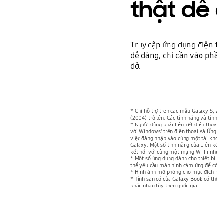
thật dễ
Truy cập ứng dụng điện 
dễ dàng, chỉ cần vào ph
dở.
* Chỉ hỗ trợ trên các mẫu Galaxy S, 
(2004) trở lên. Các tính năng và tí
* Người dùng phải liên kết điện tho
với Windows' trên điện thoại và Ứng 
việc đăng nhập vào cùng một tài khoả
Galaxy. Một số tính năng của Liên k
kết nối với cùng một mạng Wi-Fi nh
* Một số ứng dụng dành cho thiết bị 
thể yêu cầu màn hình cảm ứng để có 
* Hình ảnh mô phỏng cho mục đích mi
* Tính sẵn có của Galaxy Book có th
khác nhau tùy theo quốc gia.