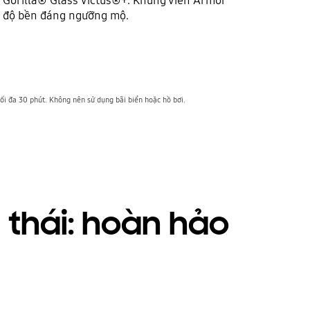
i độ bền đáng ngưỡng mộ.
i đa 30 phút. Không nên sử dụng bãi biển hoặc hồ bơi.
h thái: hoàn hảo