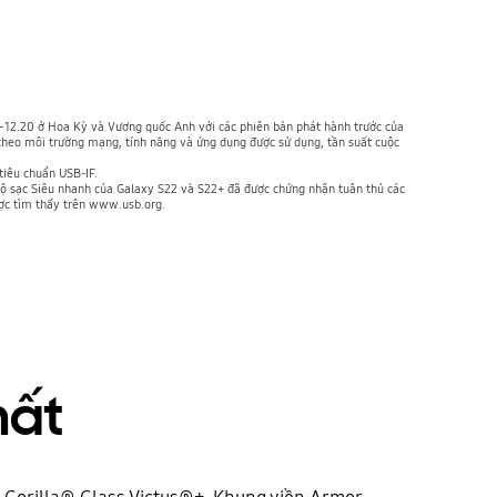
08–12.20 ở Hoa Kỳ và Vương quốc Anh với các phiên bản phát hành trước của
eo môi trường mạng, tính năng và ứng dụng được sử dụng, tần suất cuộc
iêu chuẩn USB-IF.
. Bộ sạc Siêu nhanh của Galaxy S22 và S22+ đã được chứng nhận tuân thủ các
ược tìm thấy trên www.usb.org.
hất
® Gorilla® Glass Victus®+. Khung viền Armor