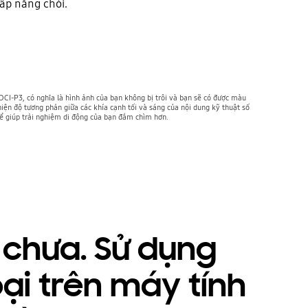
hấp nắng chói.
-P3, có nghĩa là hình ảnh của bạn không bị trôi và bạn sẽ có được màu
iện độ tương phản giữa các khía cạnh tối và sáng của nội dung kỹ thuật số
để giúp trải nghiệm di động của bạn đắm chìm hơn.
 chưa. Sử dụng
ại trên máy tính