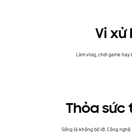
Vi xử
Làm vlog, chơi game hay đ
Thỏa sức t
Sống là không bỏ lỡ. Công nghệ 