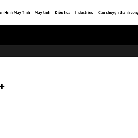
n Hình Máy Tính
Máy tính
Điều hòa
Industries
Câu chuyện thành côn
+