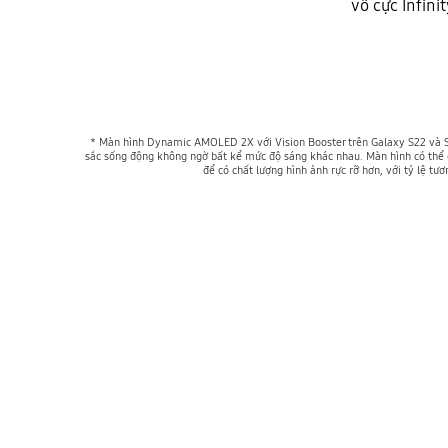
vô cực Infini
* Màn hình Dynamic AMOLED 2X với Vision Booster trên Galaxy S22 và S
sắc sống động không ngờ bất kể mức độ sáng khác nhau. Màn hình có thể đạ
để có chất lượng hình ảnh rực rỡ hơn, với tỷ lệ 