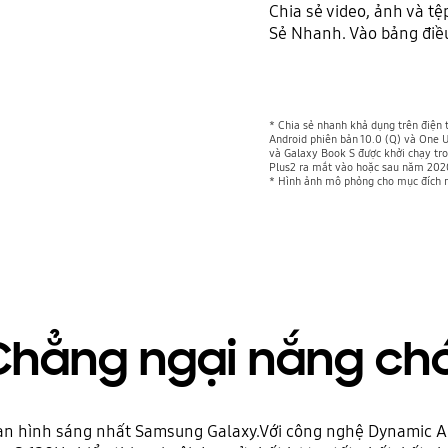
Chia sẻ video, ảnh và tệp
Sẻ Nhanh. Vào bảng điều
* Chia sẻ nhanh khả dụng trên điện 
Android phiên bản 10.0 (Q) và One UI 
và Galaxy Book S được khởi chạy t
Plus2 ra mắt vào hoặc sau năm 202
* Hình ảnh mô phỏng cho mục đích mi
Chẳng ngại nắng chó
màn hình sáng nhất Samsung Galaxy.Với công nghệ Dynamic A