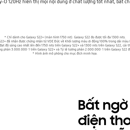
ty-O 120Hz hiển thị mọi nội dung ở chất lượng tốt nhất, bất c
* Chỉ dành cho Galaxy S22+ (màn hình 1750 nit). Galaxy S22 đo được tối đa 1300 nits.
22+ đã nhận được chứng nhận từ VDE Đức về Khối lượng màu di động 100% trong dải màu DCI
t độ sáng cao nhất lên đến 1750 nits trên Galaxy S22+ và 1300 nits trên Galaxy S22, cải th
tương phản 3.000.000: 1 trên Galaxy S22+ và Tỷ lệ tương phản 2.000.000: 1 trên Galaxy S22 
* Hình ảnh mô phỏng cho mục đích minh họa.
Bất ngờ
điện tho