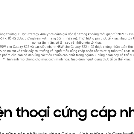
hông thường. Được Strategy Analytics đánh giá độc lập trong khoảng thời gian từ 2021.12.
 (KHÔNG được thử nghiệm với mạng 5G mmWave). Thời lượng pin thực tế khác nhau tùy th
gọi và tin nhắn, số lần sạc và nhiều yếu tố khác.
 25W cho Galaxy S22 và sạc siêu nhanh 45W cho Galaxy S22 + đã được chứng nhận tuân thủ t
5 để hỗ trợ và thúc đẩy thị trường và người tiêu dùng chấp nhận các thiết bị tuân thủ USB
ản phẩm của bạn đã đáp ứng các tiêu chuẩn cao nhất trong ngành. Chứng nhận này có thể đ
* Hình ảnh mô phỏng cho mục đích minh họa. Giao diện người dùng thực tế có thể khác.
ện thoại cứng cáp n
ền cứng cáp nhất trên dòng Galaxy. Kính cường lực Corning