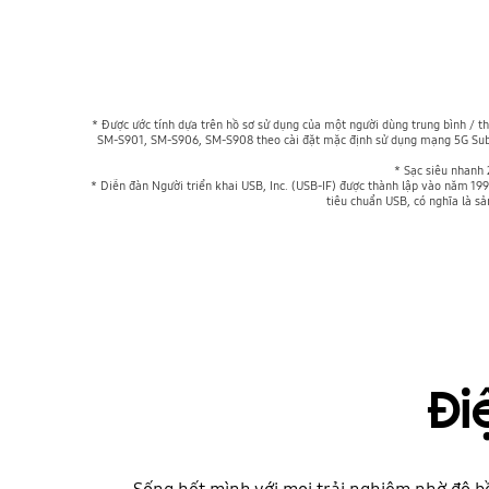
* Được ước tính dựa trên hồ sơ sử dụng của một người dùng trung bình / t
SM-S901, SM-S906, SM-S908 theo cài đặt mặc định sử dụng mạng 5G Sub6
* Sạc siêu nhanh
* Diễn đàn Người triển khai USB, Inc. (USB-IF) được thành lập vào năm 199
tiêu chuẩn USB, có nghĩa là s
Đi
Sống hết mình với mọi trải nghiệm nhờ độ b