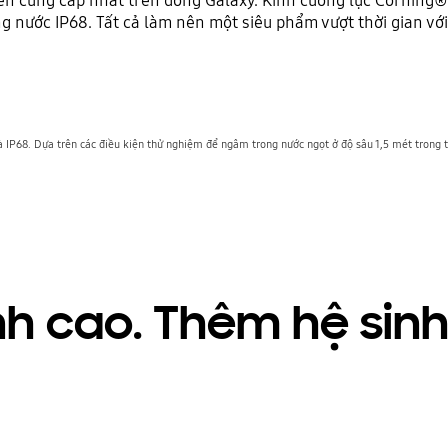
 nước IP68. Tất cả làm nên một siêu phẩm vượt thời gian vớ
IP68. Dựa trên các điều kiện thử nghiệm để ngâm trong nước ngọt ở độ sâu 1,5 mét trong tố
ỉnh cao. Thêm hệ sin