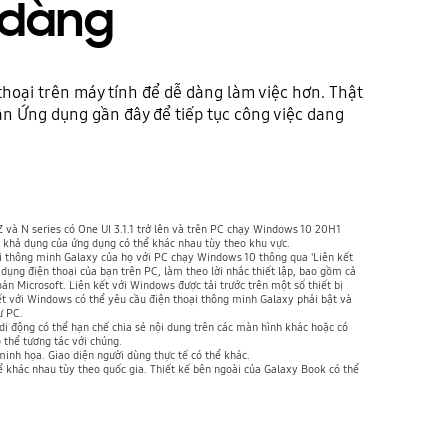
 dàng
thoại trên máy tính để dễ dàng làm việc hơn. Thật
ần Ứng dụng gần đây để tiếp tục công việc dang
Z và N series có One UI 3.1.1 trở lên và trên PC chạy Windows 10 20H1
nh khả dụng của ứng dụng có thể khác nhau tùy theo khu vực.
ại thông minh Galaxy của họ với PC chạy Windows 10 thông qua 'Liên kết
dụng điện thoại của bạn trên PC, làm theo lời nhắc thiết lập, bao gồm cả
n Microsoft. Liên kết với Windows được tải trước trên một số thiết bị
ết với Windows có thể yêu cầu điện thoại thông minh Galaxy phải bật và
ư PC.
di động có thể hạn chế chia sẻ nội dung trên các màn hình khác hoặc có
thể tương tác với chúng.
nh họa. Giao diện người dùng thực tế có thể khác.
ể khác nhau tùy theo quốc gia. Thiết kế bên ngoài của Galaxy Book có thể