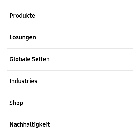
öffnen
Footer Navigation
Produkte
öffnen
Lösungen
öffnen
Globale Seiten
öffnen
Industries
öffnen
Shop
öffnen
Nachhaltigkeit
öffnen