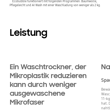
Ecobubble funktioniert mit folgenden Programmen: Baumwolle, 
Pflegeleicht und AI Wash mit einer Waschladung von weniger als 2 kg.
Leistung
Ein Waschtrockner, der
Na
Mikroplastik reduzieren
Spa
kann durch weniger
Bewäl
ausgewaschene
Wasch
11-kg
Mikrofaser
hat. 
nahtl