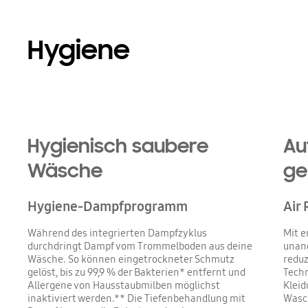
Hygiene
Hygienisch saubere
Au
Wäsche
ge
Hygiene-Dampfprogramm
Air 
Während des integrierten Dampfzyklus
Mit e
durchdringt Dampf vom Trommelboden aus deine
unang
Wäsche. So können eingetrockneter Schmutz
reduz
gelöst, bis zu 99,9 % der Bakterien* entfernt und
Techn
Allergene von Hausstaubmilben möglichst
Kleid
inaktiviert werden.** Die Tiefenbehandlung mit
Wasch