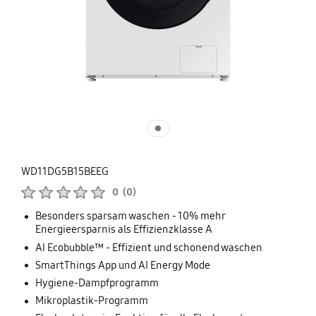
WD11DG5B15BEEG
Produktbewertungen :
0
(
0
)
Anzahl der Bewertungen :
Besonders sparsam waschen - 10% mehr
Energieersparnis als Effizienzklasse A
AI Ecobubble™ - Effizient und schonend waschen
SmartThings App und AI Energy Mode
Hygiene-Dampfprogramm
Mikroplastik-Programm