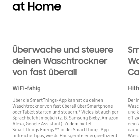
at Home
Playing video
Überwache und steuere
Sm
deinen Waschtrockner
Wa
von fast überall
Ca
WiFi-fähig
Hil
Über die SmartThings-App kannst du deinen
Der i
Waschtrockner von fast überall über Smartphone
Wasch
oder Tablet starten und steuern.* Vieles ist auch per
und 
Sprachbefehl möglich (z. B. Samsung Bixby, Amazon
effiz
Alexa, Google Assistant). Zudem bietet
dein 
SmartThings Energy** in der SmartThings App
darau
hilfreiche Tipps, wie du Hausgeräte energieeffizient
Wasc