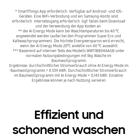
* SmartThings App erforderlich. Verfügbar auf Android- und iOS-
Geräten. Eine WiFi-Verbindung und ein Samsung-Konto sind 
erforderlich. Internetzugang erforderlich. Ggf. fallen beim Download 
und der Verwendung der App Kosten an. 
** der AI Energy Mode kann bei Waschtemperaturen bis 40 °C 
angewendet werden (außer bei den Programmen Super Eco und 
Kaltwaschprogrammen). Die höchste Energieersparnis wird erreicht, 
wenn der AI Energy Mode 20°C anstelle von 40 °C auswählt.
*** Basierend auf internen Tests des Modells WW11BB944AGB unter 
normalen Nutzungsbedingungen mit 5kg Wäsche im 
Baumwollprogramm.

Ergebnisse: durchschnittlicher Stromverbrauch ohne AI Energy Mode im 
Baumwollprogramm = 0.539 kWh. Durchschnittlicher Stromverbrauch 
im Baumwollprogramm mit AI Energy Mode = 0,145 kWh. Einzelne 
Ergebnisse können je nach Nutzung variieren.
Effizient und
schonend waschen