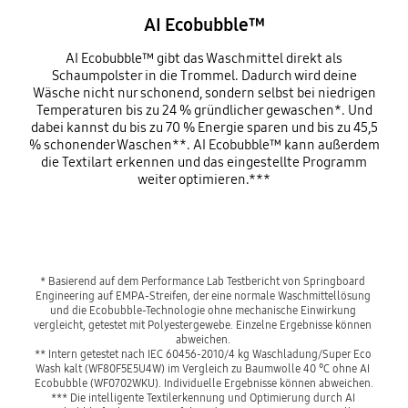
AI Ecobubble™
AI Ecobubble™ gibt das Waschmittel direkt als
Schaumpolster in die Trommel. Dadurch wird deine
Wäsche nicht nur schonend, sondern selbst bei niedrigen
Temperaturen bis zu 24 % gründlicher gewaschen*. Und
dabei kannst du bis zu 70 % Energie sparen und bis zu 45,5
% schonender Waschen**. AI Ecobubble™ kann außerdem
die Textilart erkennen und das eingestellte Programm
weiter optimieren.***
Playing video
* Basierend auf dem Performance Lab Testbericht von Springboard 
Engineering auf EMPA-Streifen, der eine normale Waschmittellösung 
und die Ecobubble-Technologie ohne mechanische Einwirkung 
vergleicht, getestet mit Polyestergewebe. Einzelne Ergebnisse können 
abweichen. 
** Intern getestet nach IEC 60456-2010/4 kg Waschladung/Super Eco 
Wash kalt (WF80F5E5U4W) im Vergleich zu Baumwolle 40 °C ohne AI 
Ecobubble (WF0702WKU). Individuelle Ergebnisse können abweichen.
*** Die intelligente Textilerkennung und Optimierung durch AI 