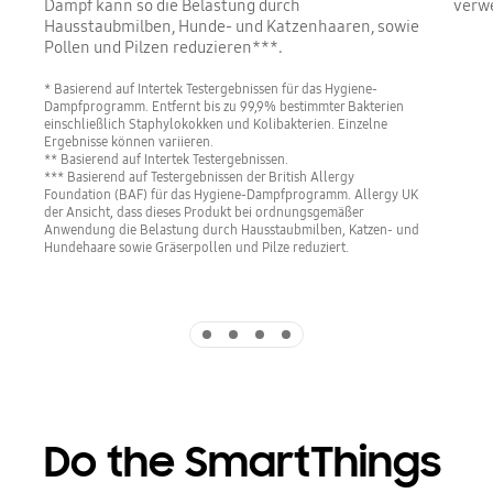
Dampf kann so die Belastung durch
verw
Hausstaubmilben, Hunde- und Katzenhaaren, sowie
Pollen und Pilzen reduzieren***.
* Basierend auf Intertek Testergebnissen für das Hygiene-
Dampfprogramm. Entfernt bis zu 99,9% bestimmter Bakterien
einschließlich Staphylokokken und Kolibakterien. Einzelne
Ergebnisse können variieren.
** Basierend auf Intertek Testergebnissen.
*** Basierend auf Testergebnissen der British Allergy
Foundation (BAF) für das Hygiene-Dampfprogramm. Allergy UK
der Ansicht, dass dieses Produkt bei ordnungsgemäßer
Anwendung die Belastung durch Hausstaubmilben, Katzen- und
Hundehaare sowie Gräserpollen und Pilze reduziert.
Indicator 1
Indicator 2
Indicator 3
Indicator 4
Do the SmartThings