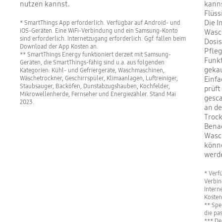
nutzen kannst.
kanns
Flüss
Die I
* SmartThings App erforderlich. Verfügbar auf Android- und
iOS-Geräten. Eine WiFi-Verbindung und ein Samsung-Konto
Wasc
sind erforderlich. Internetzugang erforderlich. Ggf. fallen beim
Dosis
Download der App Kosten an.
Pfleg
** SmartThings Energy funktioniert derzeit mit Samsung-
Funkt
Geräten, die SmartThings-fähig sind u.a. aus folgenden
gekau
Kategorien: Kühl- und Gefriergeräte, Waschmaschinen,
Wäschetrockner, Geschirrspüler, Klimaanlagen, Luftreiniger,
Einfa
Staubsauger, Backöfen, Dunstabzugshauben, Kochfelder,
prüft
Mikrowellenherde, Fernseher und Energiezähler. Stand Mai
gesca
2023.
an d
Trock
Bena
Wasch
könne
werd
* Verf
Verbin
Intern
Kosten
** Spe
die pa
*** De