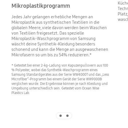
Küch
Mikroplastikprogramm
Techn
Platz
Jedes Jahr gelangen erhebliche Mengen an
wasch
Mikroplastik aus synthetischen Textilien in die
globalen Meere, viele davon werden beim Waschen
von Textilien freigesetzt. Das spezielle
Mikroplastik-Waschprogramm von Samsung
wäscht deine Synthetik-Kleidung besonders
schonend und kann die Menge an ausgewaschenen
Mikrofasern so um bis zu 54% reduzieren.*
* Getestet bei einer 2-kg-Ladung von Kapuzenpullovern aus 100
% Polyester, wobei das Synthetik-Waschprogramm eines
Samsung Standardgerätes aus der Serie WW4000T und das „Less
Microfiber“-Programm bei einem Gerät der Serie WW9000B
verglichen wurde. Die Ergebnisse können je nach Kleidung und
Umgebung unterschiedlich sein. Getestet vom Ocean Wise
Plastics Lab.
Indicator 1
Indicator 2