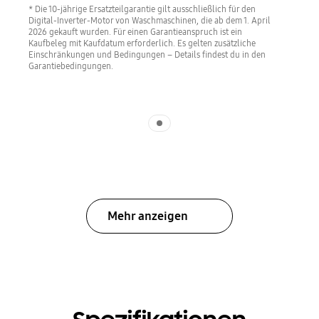
* Die 10-jährige Ersatzteilgarantie gilt ausschließlich für den
Digital-Inverter-Motor von Waschmaschinen, die ab dem 1. April
2026 gekauft wurden. Für einen Garantieanspruch ist ein
Kaufbeleg mit Kaufdatum erforderlich. Es gelten zusätzliche
Einschränkungen und Bedingungen – Details findest du in den
Garantiebedingungen.
Indicator 1
Mehr anzeigen