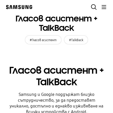
Skip
Търсене
to
Samsung
content
Гласов асистент +
TalkBack
#Гласов асистент
#TalkBack
Гласов асистент +
TalkBack
Samsung и Google поддържат близко
сътрудничество, за да предоставят
уникално, достъпно и еднакво изживяване на
всички устройства с Android.