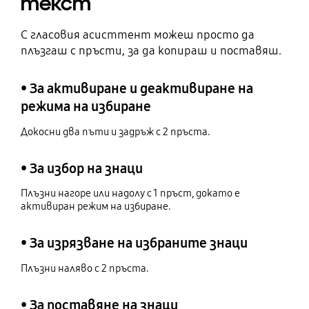
текст
С гласовия асисттент можеш просто да
плъзгаш с пръсти, за да копираш и поставяш.
• За активиране и деактивиране на
режима на избиране
Докосни два пъти и задръж с 2 пръста.
• За избор на знаци
Плъзни нагоре или надолу с 1 пръст, докато е
активиран режим на избиране.
• За изрязване на избраните знаци
Плъзни наляво с 2 пръста.
• За поставяне на знаци