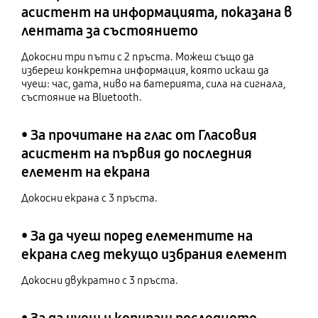
асистент на информацията, показана в
лентата за състоянието
Докосни три пъти с 2 пръста. Можеш също да
избереш конкретна информация, която искаш да
чуеш: час, дата, ниво на батерията, сила на сигнала,
състояние на Bluetooth.
• За прочитане на глас от Гласовия
асистент на първия до последния
елемент на екрана
Докосни екрана с 3 пръста.
• За да чуеш поред елементите на
екрана след текущо избрания елемент
Докосни двукратно с 3 пръста.
• За да чуеш и копираш последното