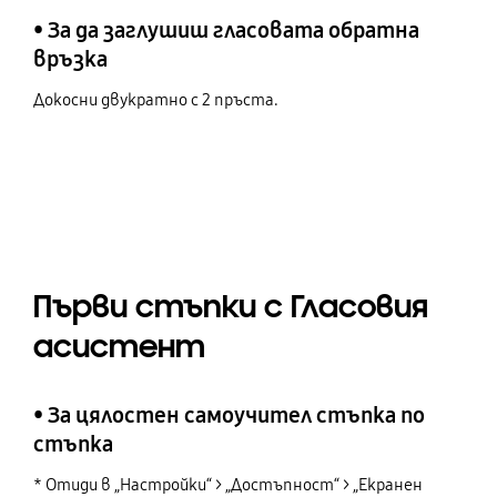
• За да заглушиш гласовата обратна
връзка
Докосни двукратно с 2 пръста.
Първи стъпки с Гласовия
асистент
• За цялостен самоучител стъпка по
стъпка
* Отиди в „Настройки“ > „Достъпност“ > „Екранен