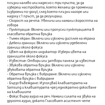
плъзни наляво или надясно с три пръста, за да
избереш настройката, която желаеш да промениш
(изброени по-долу), след което плъзни нагоре или
надолу с 1 пръст, за да регулираш.
- Скорост на речта: Увеличи или намали скоростта на
говора
- Пунктуация: Включи или пропусни пунктуацията в
гласовата обратна връзка
- Тъмен екран: Включи или изключи дисплея на екрана
- Дебели граници: Включи или изключи удебелени
граници около фокуса
- Цвят на фокусен индикатор: Избери цвета на
границите около фокуса
- Известие: Отвори или затвори панела за известия
- Звукова обратна връзка: Включи или изключи
звуковата обратна връзка
- Обратна връзка с вибриране: Включи или изключи
обратна връзка с вибриране
- Бързо въвеждане: Използвай клавиатурата на
Samsung и клавиатурата чрез еднократно докосване
на клавишите
- Фокус върху аудио на реч: Намали силата на звука на
другото аудио, докато Гласовият асистент чете