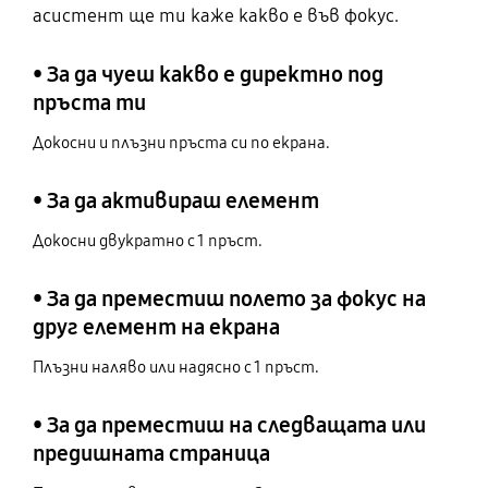
асистент ще ти каже какво е във фокус.
• За да чуеш какво е директно под
пръста ти
Докосни и плъзни пръста си по екрана.
• За да активираш елемент
Докосни двукратно с 1 пръст.
• За да преместиш полето за фокус на
друг елемент на екрана
Плъзни наляво или надясно с 1 пръст.
• За да преместиш на следващата или
предишната страница