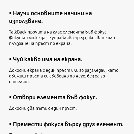
• Научи основните начини на
използване.
TalkBack прочита на глас елемента във фокус.
Фокусът може да се управлява чрез докосване или
плъзгане на пръст по екрана.
• Чуй какво има на екрана.
Докосни екрана с един пръст или го разгледай, като
движиш пръста си свободно по него, без да го
отделяш.
• Отвори елемента във фокус.
Докосни два пъти с един пръст.
• Премести фокуса върху друг елемент.