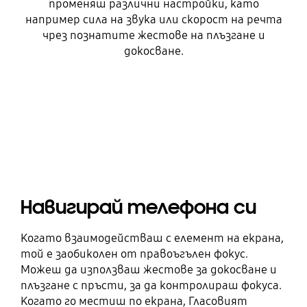
променяш различни настройки, като
например сила на звука или скорост на речта
чрез познатите жестове на плъзгане и
докосване.
Навигирай телефона си
Когато взаимодействаш с елемент на екрана,
той е заобиколен от правоъгълен фокус.
Можеш да използваш жестове за докосване и
плъзгане с пръсти, за да контролираш фокуса.
Когато го местиш по екрана, Гласовият