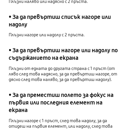
Плъзни наляво или надясно с 2 пръста.
• За да превъртиш списък нагоре или
надолу
Плъзни нагоре или надолу с 2 пръста.
• За да превъртиш нагоре или надолу по
съдържанието на екрана
Плъзни от едната до другата страна с 1 пръст (от
ляво след това надясно, за да превъртиш нагоре, от
дясно след това наляво, за да превъртиш надолу).
• За да преместиш полето за фокус на
първия или последния елемент на
екрана
Плъзни нагоре с 1 пръст, след това надолу, за да
отидеш на първия елемент, или надолу, след това