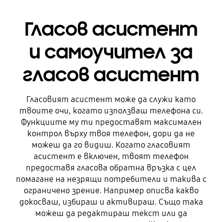
Гласов асистент
и самоучител за
гласов асистент
Гласовият асистент може да служи като
твоите очи, когато използваш телефона си.
Функциите му ти предоставят максимален
контрол върху твоя телефон, дори да не
можеш да го видиш. Когато гласовият
асистент е включен, твоят телефон
предоставя гласова обратна връзка с цел
помагане на незрящи потребители и такива с
ограничено зрение. Например описва какво
докосваш, избираш и активираш. Също така
можеш да редактираш текст или да