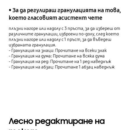
• За да регулираш гранулацията на това,
което гласовият асистент чете
плъзни нагоре или надолу с 3 пръста, за да избереш от
различните гранулации, изброени по-долу, след което
плъзни нагоре или надолу с 1 пръст, за да въведеш
избраната гранулация.
- Гранулация на знаци: Прочитане на всеки знак
- Гранулация на дума: Прочитане на всяка дума
- Гранулация на ред: Прочитане на 1 ред наведнъж
- Гранулация на абзац: Прочитане 1 абзац наведнъж
Лесно редактиране на