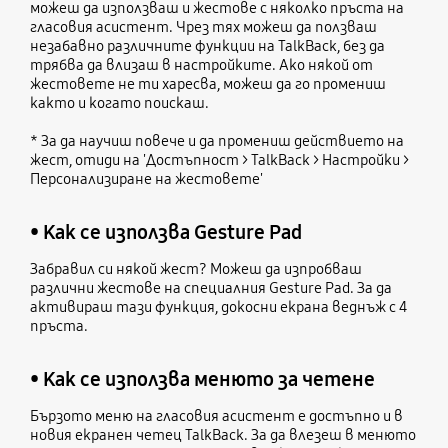
можеш да използваш и жестове с няколко пръста на
гласовия асистент. Чрез тях можеш да ползваш
незабавно различните функции на TalkBack, без да
трябва да влизаш в настройките. Ако някой от
жестовете не ти харесва, можеш да го промениш
както и когато поискаш.
* За да научиш повече и да промениш действието на
жест, отиди на 'Достъпност > TalkBack > Настройки >
Персонализиране на жестовете'
• Как се използва Gesture Pad
Забравил си някой жест? Можеш да изпробваш
различни жестове на специалния Gesture Pad. За да
активираш тази функция, докосни екрана веднъж с 4
пръста.
• Как се използва менюто за четене
Бързото меню на гласовия асистент е достъпно и в
новия екранен четец TalkBack. За да влезеш в менюто