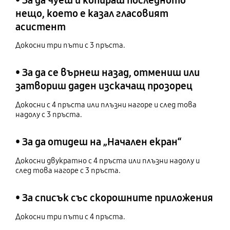
нещо, което е казал гласовият
асистент
Докосни три пъти с 3 пръста.
• За да се върнеш назад, отмениш или
затвориш даден изскачащ прозорец
Докосни с 4 пръста или плъзни нагоре и след това
надолу с 3 пръста.
• За да отидеш на „Начален екран“
Докосни двукратно с 4 пръста или плъзни надолу и
след това нагоре с 3 пръста.
• За списък със скорошните приложения
Докосни три пъти с 4 пръста.