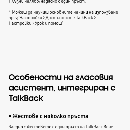
Плъзни наляво/надясно с един пръст.
* Можеш да научиш основните начини на използване
чрез ’Настройки > Достъпност > TalkBack >
Настройки > Урок и помощ’
Особености на гласовия
асистент, интегриран с
TalkBack
• Жестове с няколко пръста
Заедно с жестовете с един пръст на TalkBack вече