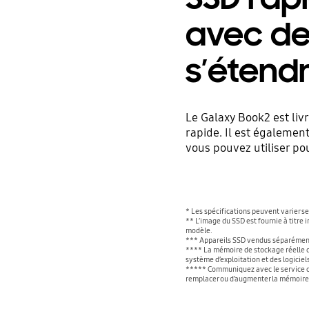
avec de
s’étend
Le Galaxy Book2 est liv
rapide. Il est égaleme
vous pouvez utiliser pou
* Les spécifications peuvent varier s
** L’image du SSD est fournie à titre 
modèle.
*** Appareils SSD vendus séparément.
**** La mémoire de stockage réelle de
système d’exploitation et des logiciels
***** Communiquez avec le service cl
remplacer ou d’augmenter la mémoire e