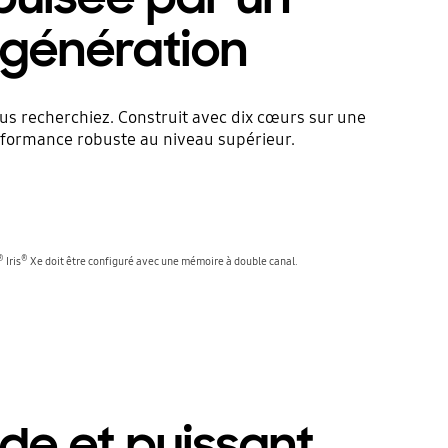
 génération
us recherchiez. Construit avec dix cœurs sur une
performance robuste au niveau supérieur.
®
®
Iris
Xe doit être configuré avec une mémoire à double canal.
de et puissant,