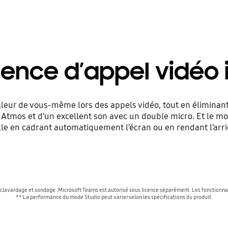
ence d’appel vidéo i
eur de vous-même lors des appels vidéo, tout en éliminant le
y Atmos et d’un excellent son avec un double micro. Et le m
le en cadrant automatiquement l’écran ou en rendant l’arri
clavardage et sondage. Microsoft Teams est autorisé sous licence séparément. Les fonctionnalité
** La performance du mode Studio peut varier selon les spécifications du produit.