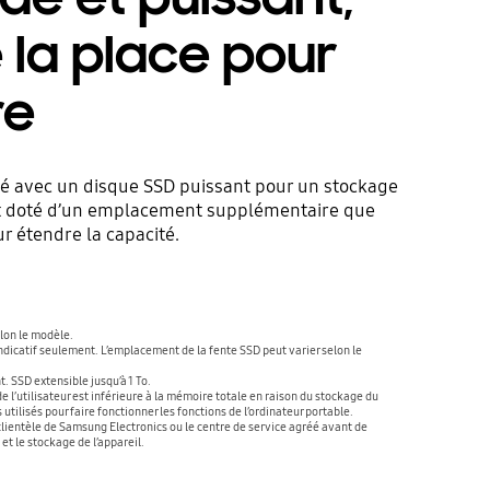
 la place pour
re
ré avec un disque SSD puissant pour un stockage
nt doté d’un emplacement supplémentaire que
r étendre la capacité.
elon le modèle.
indicatif seulement. L’emplacement de la fente SSD peut varier selon le
 SSD extensible jusqu’à 1 To.
 l’utilisateur est inférieure à la mémoire totale en raison du stockage du
 utilisés pour faire fonctionner les fonctions de l’ordinateur portable.
ientèle de Samsung Electronics ou le centre de service agréé avant de
t le stockage de l’appareil.