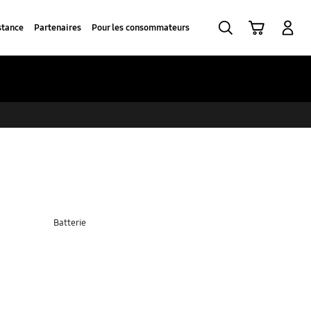
Recherche
Panier
CONNEXION
stance
Partenaires
Pour les consommateurs
Batterie