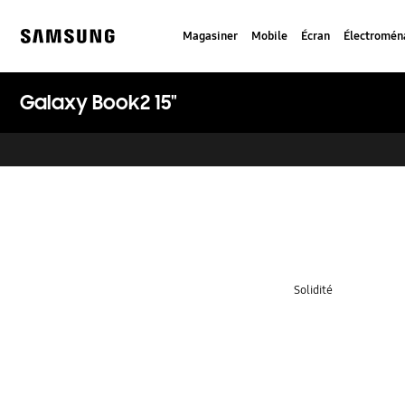
Skip
Skip
to
to
Magasiner
Mobile
Écran
Électromén
content
accessibility
Samsung
help
Galaxy Book2 15"
key features
Solidité