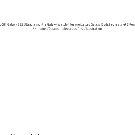
b S8, Galaxy S22 Ultra, la montre Galaxy Watch4, les oreillettes Galaxy Buds2 et le stylet S P
** Image d’écran simulée à des fins d’illustration.