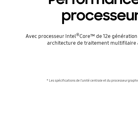
processeur 
®
Avec processeur Intel
Core™ de 12e génération 
architecture de traitement multifilaire
* Les spécifications de l’unité centrale et du processeur grap