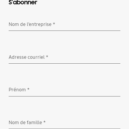
S’abonner
Nom de l’entreprise
*
Obligatoire
Adresse courriel
*
Obligatoire
Prénom
*
Obligatoire
Nom de famille
*
Obligatoire