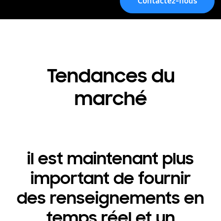
Contactez-nous
Menu
Tendances du
marché
il est maintenant plus
important de fournir
des renseignements en
temps réel et un