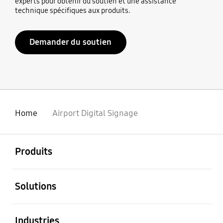
experts pour obtenir du soutien et une assistance
technique spécifiques aux produits.
Demander du soutien
Home
Airport Digital Signage
ouvert
Footer Navigation
Produits
ouvert
Solutions
ouvert
Industries