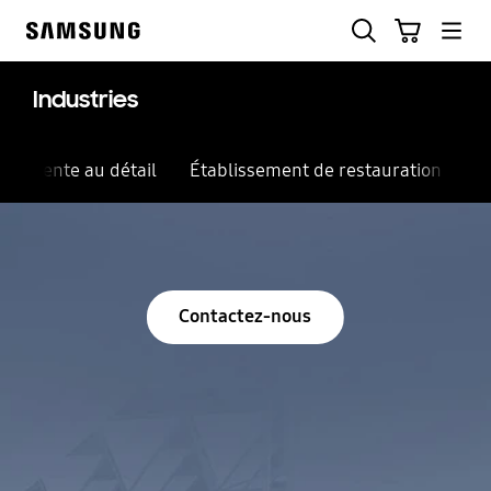
Skip
Skip
Recherche
Panier
to
to
Samsung
content
accessibility
help
Industries
Vente au détail
Établissement de restauration rapid
Contactez-nous