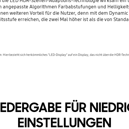
n die LED HDR-Szenen-Adaptions-Technologie wirksam ein u
en angepasste Algorithmen Farbabstufungen und Helligkeit
einen weiteren Vorteil für die Nutzer, denn mit dem Dynam
itsstufe erreichen, die zwei Mal höher ist als die von Stand
: Hier bezieht sich herkömmliches "LED-Display" auf ein Display, das nicht über die HDR-Tech
EDERGABE FÜR NIEDRI
EINSTELLUNGEN