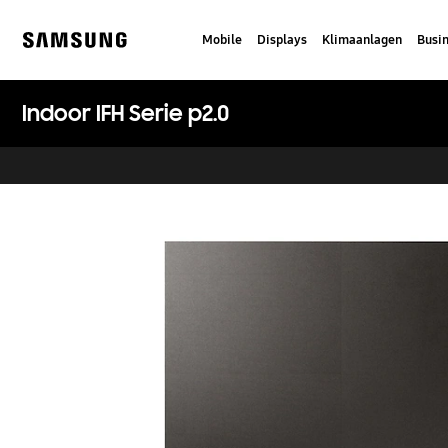
Skip
to
Mobile
Displays
Klimaanlagen
Busi
content
Samsung
Indoor IFH Serie p2.0