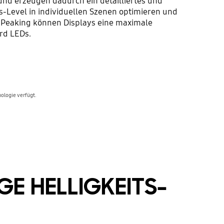
nd erzeugen dadurch ein detailliertes und
s-Level in individuellen Szenen optimieren und
ic Peaking können Displays eine maximale
ard LEDs.
nologie verfügt.
GE HELLIGKEITS-