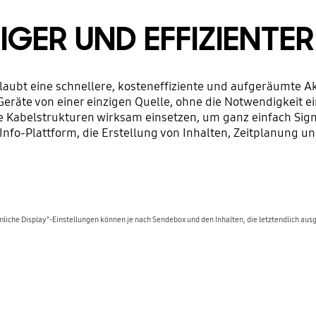
TIGER UND EFFIZIENTER
rlaubt eine schnellere, kosteneffiziente und aufgeräumte 
eräte von einer einzigen Quelle, ohne die Notwendigkeit ei
e Kabelstrukturen wirksam einsetzen, um ganz einfach Sig
Info-Plattform, die Erstellung von Inhalten, Zeitplanung und
iche Display"-Einstellungen können je nach Sendebox und den Inhalten, die letztendlich ausg