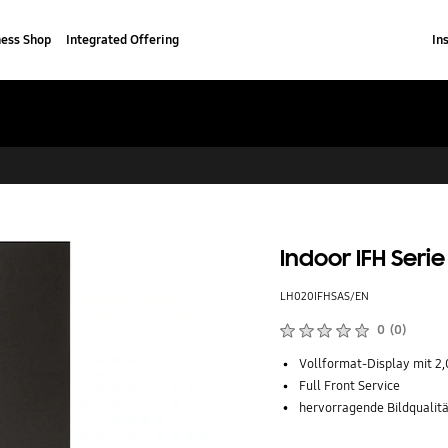
ness Shop
Integrated Offering
In
Indoor IFH Serie
LH020IFHSAS/EN
Produktbewertungen :
0
(
0
)
Anzahl der Bewertungen :
Vollformat-Display mit 2
Full Front Service
hervorragende Bildqualit