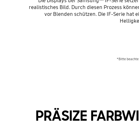
Die Displays der Samsung™ IF-Serie setze
realistisches Bild. Durch diesen Prozess könn
vor Blenden schützen. Die IF-Serie hat 
Helligke
*Bitte beachten
PRÄSIZE FARBWI