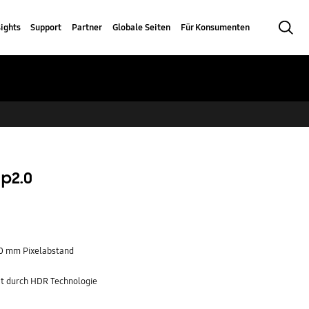
Suchen
sights
Support
Partner
Globale Seiten
Für Konsumenten
 p2.0
,0 mm Pixelabstand
ät durch HDR Technologie