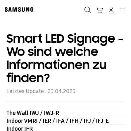
Skip
to
Suchen
Warenkorb
Anmelden
Navigation
content
Smart LED Signage -
Wo sind welche
Informationen zu
finden?
Letztes Update :
23.04.2025
The Wall IWJ / IWJ-R
Indoor VMRI / IER / IFA / IFH / IFJ / IFJ-E
Indoor IFR