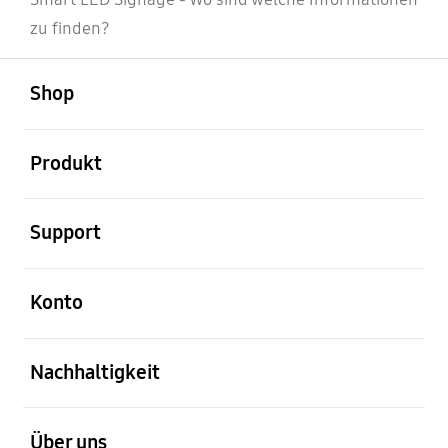
zu finden?
öffnen
Footer Navigation
Shop
öffnen
Produkt
öffnen
Support
öffnen
Konto
öffnen
Nachhaltigkeit
öffnen
Über uns