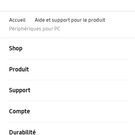
Accueil
Aide et support pour le produit
Périphériques pour PC
ouvert
Footer Navigation
Shop
ouvert
Produit
ouvert
Support
ouvert
Compte
ouvert
Durabilité