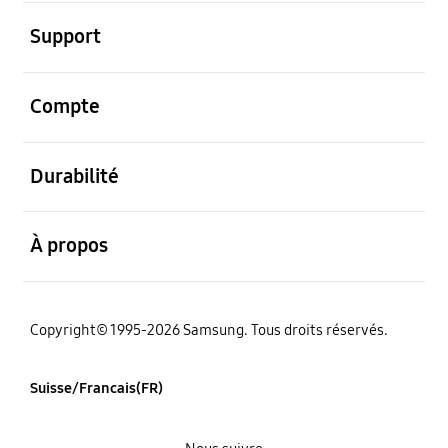
ouvert
Support
ouvert
Compte
ouvert
Durabilité
ouvert
À propos
Copyright© 1995-2026 Samsung. Tous droits réservés.
Suisse/Francais(FR)