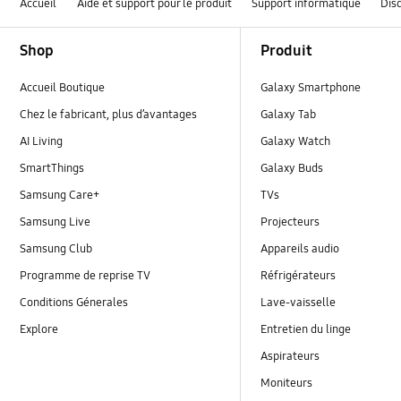
Accueil
Aide et support pour le produit
Support informatique
Dis
Footer Navigation
Shop
Produit
Accueil Boutique
Galaxy Smartphone
Chez le fabricant, plus d’avantages
Galaxy Tab
AI Living
Galaxy Watch
SmartThings
Galaxy Buds
Samsung Care+
TVs
Samsung Live
Projecteurs
Samsung Club
Appareils audio
Programme de reprise TV
Réfrigérateurs
Conditions Génerales
Lave-vaisselle
Explore
Entretien du linge
Aspirateurs
Moniteurs