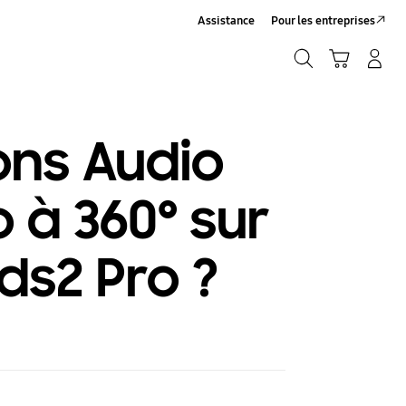
Assistance
Pour les entreprises
Rechercher
Panier
Connexion/Inscription
Rechercher
ons Audio
 à 360° sur
ds2 Pro ?