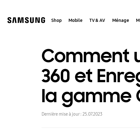
Skip
to
content
Shop
Mobile
TV & AV
Ménage
M
Comment uti
360 et Enre
la gamme G
Dernière mise à jour :
25.07.2023