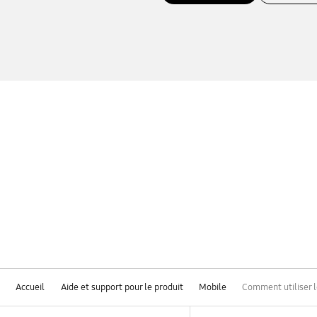
Accueil
Aide et support pour le produit
Mobile
Comment utiliser 
Footer Navigation