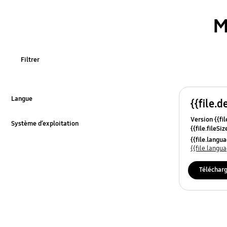
M
Filtrer
Langue
{{file.d
Cliquer pour développer
Version {{fil
Système d’exploitation
{{file.fileSi
Cliquer pour développer
{{file.osNa
{{file.lang
{{file.lang
Téléchar