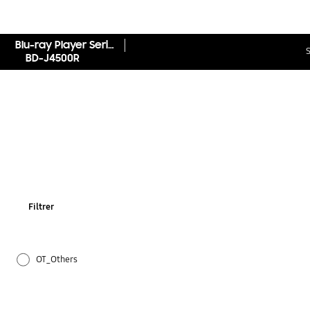
Blu-ray Player Serie J4500R
S
BD-J4500R
Filtrer
OT_Others