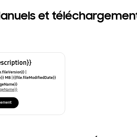
anuels et téléchargemen
escription}}
e.fileVersion}}
ze}} MB
{{file.fileModifiedDate}}
mes}}
uageName}}
uageName}}
gement