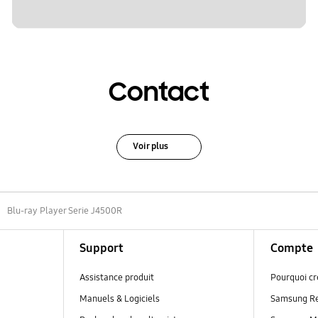
Contact
Voir plus
Blu-ray Player Serie J4500R
Support
Compte
Assistance produit
Pourquoi c
Manuels & Logiciels
Samsung R