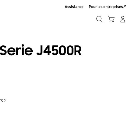
Assistance
Pour les entreprises
Rechercher
Panier
Connexion/Inscription
Rechercher
 Serie J4500R
TS ?