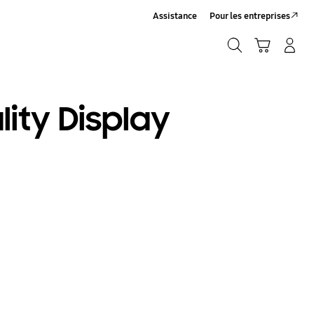
Assistance
Pour les entreprises
Rechercher
Panier
Connexion/Inscription
Rechercher
lity Display