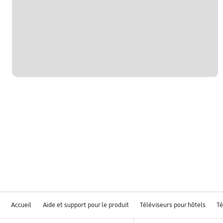
Accueil
Aide et support pour le produit
Téléviseurs pour hôtels
Té
Footer Navigation