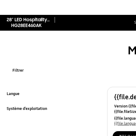
28" LED Hospitality Display
S
HG28EE460AK
M
Filtrer
Langue
{{file.d
Cliquer pour développer
Version {{fil
Système d’exploitation
{{file.fileSi
Cliquer pour développer
{{file.osNa
{{file.lang
{{file.lang