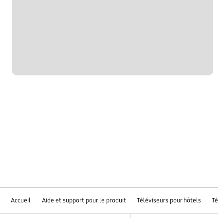
Accueil
Aide et support pour le produit
Téléviseurs pour hôtels
Té
Footer Navigation