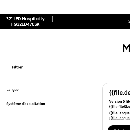
32" LED Hospitality Display
S
HG32ED470SK
M
Filtrer
Langue
{{file.d
Cliquer pour développer
Version {{fil
Système d’exploitation
{{file.fileSi
Cliquer pour développer
{{file.osNa
{{file.lang
{{file.lang