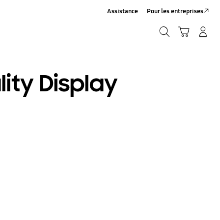
Assistance
Pour les entreprises
Rechercher
Panier
Connexion/Inscription
Rechercher
lity Display