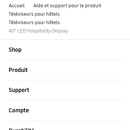
Accueil
Aide et support pour le produit
Téléviseurs pour hôtels
Téléviseurs pour hôtels
40" LED Hospitality Display
ouvert
Footer Navigation
Shop
ouvert
Produit
ouvert
Support
ouvert
Compte
ouvert