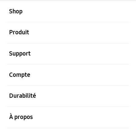
ouvert
Footer Navigation
Shop
ouvert
Produit
ouvert
Support
ouvert
Compte
ouvert
Durabilité
ouvert
À propos