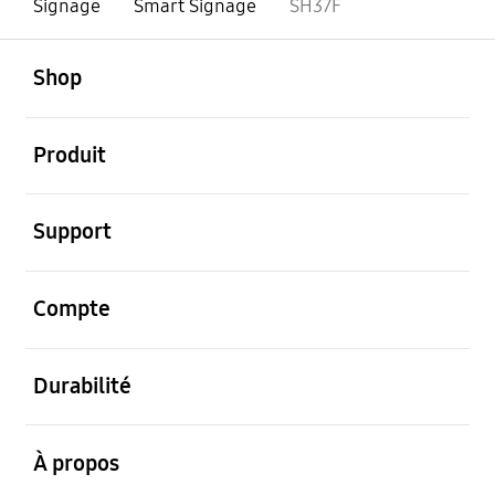
Signage
Smart Signage
SH37F
ouvert
Footer Navigation
Shop
ouvert
Produit
ouvert
Support
ouvert
Compte
ouvert
Durabilité
ouvert
À propos