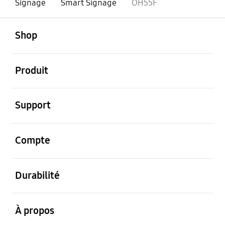
Signage
Smart Signage
OH55F
ouvert
Footer Navigation
Shop
ouvert
Produit
ouvert
Support
ouvert
Compte
ouvert
Durabilité
ouvert
À propos