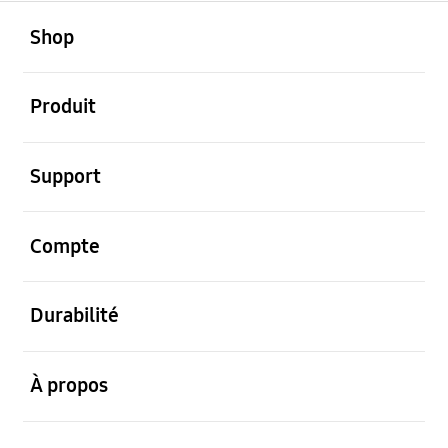
ouvert
Footer Navigation
Shop
ouvert
Produit
ouvert
Support
ouvert
Compte
ouvert
Durabilité
ouvert
À propos