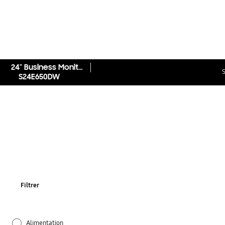
24" Business Moniteur Haute performance LS24E65UDWG
S
S24E650DW
Filtrer
Alimentation