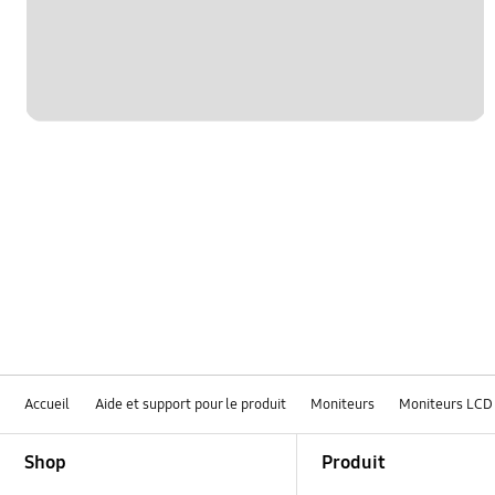
Accueil
Aide et support pour le produit
Moniteurs
Moniteurs LCD
Footer Navigation
Shop
Produit