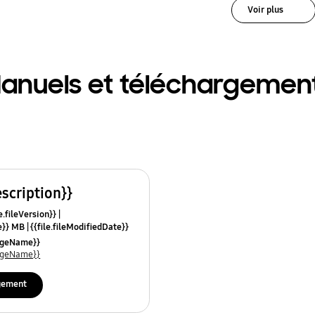
Voir plus
anuels et téléchargemen
escription}}
e.fileVersion}}
ze}} MB
{{file.fileModifiedDate}}
mes}}
uageName}}
uageName}}
gement