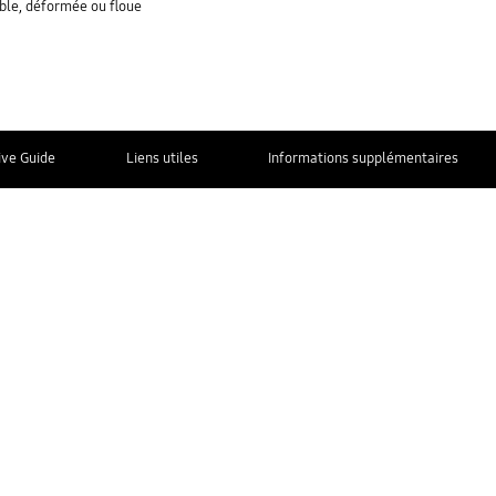
able, déformée ou floue
ive Guide
Liens utiles
Informations supplémentaires
Nous contacter