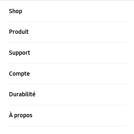
ouvert
Footer Navigation
Shop
ouvert
Produit
ouvert
Support
ouvert
Compte
ouvert
Durabilité
ouvert
À propos