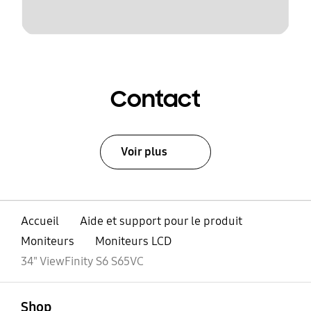
Contact
Voir plus
Accueil
Aide et support pour le produit
Moniteurs
Moniteurs LCD
34" ViewFinity S6 S65VC
ouvert
Footer Navigation
Shop