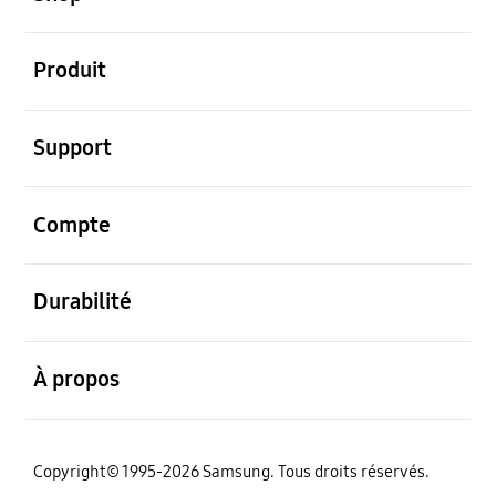
ouvert
Produit
ouvert
Support
ouvert
Compte
ouvert
Durabilité
ouvert
À propos
Copyright© 1995-2026 Samsung. Tous droits réservés.