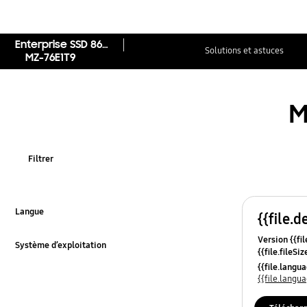
Enterprise SSD 860 DCT (SATA III 2.5")
Solutions et astuces
MZ-76E1T9
M
Filtrer
Langue
{{file.d
Cliquer pour développer
Version {{fil
Système d’exploitation
{{file.fileSi
Cliquer pour développer
{{file.osNa
{{file.lang
{{file.lang