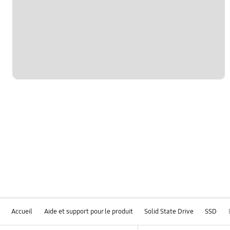
Accueil
Aide et support pour le produit
Solid State Drive
SSD
Footer Navigation