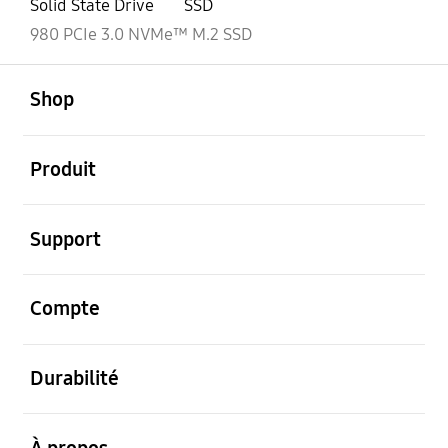
Solid State Drive
SSD
980 PCIe 3.0 NVMe™ M.2 SSD
ouvert
Footer Navigation
Shop
ouvert
Produit
ouvert
Support
ouvert
Compte
ouvert
Durabilité
ouvert
À propos