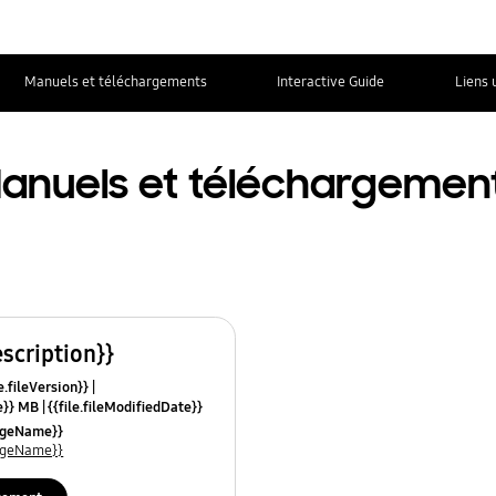
Manuels et téléchargements
Interactive Guide
Liens 
anuels et téléchargemen
escription}}
e.fileVersion}}
ze}} MB
{{file.fileModifiedDate}}
mes}}
uageName}}
uageName}}