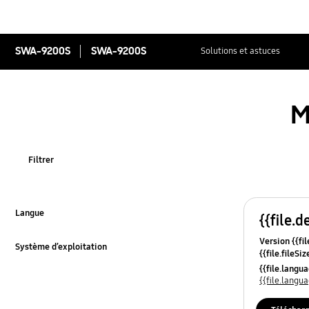
SWA-9200S
SWA-9200S
Solutions et astuces
M
Filtrer
Langue
{{file.d
Cliquer pour développer
Version {{fil
Système d’exploitation
{{file.fileSi
Cliquer pour développer
{{file.osNa
{{file.lang
{{file.lang