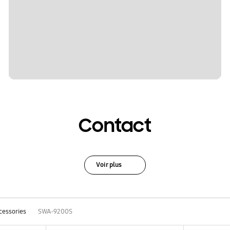
Contact
Voir plus
cessories
SWA-9200S