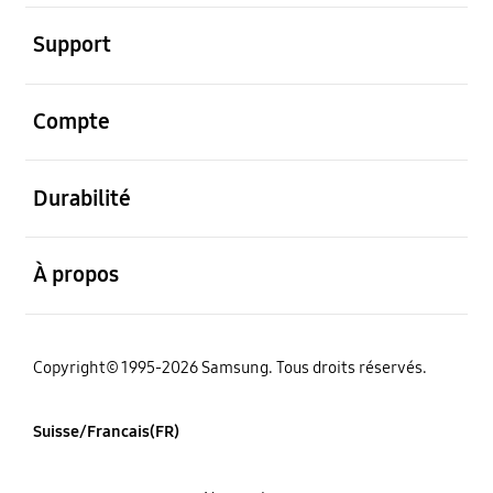
ouvert
Support
ouvert
Compte
ouvert
Durabilité
ouvert
À propos
Copyright© 1995-2026 Samsung. Tous droits réservés.
Suisse/Francais(FR)