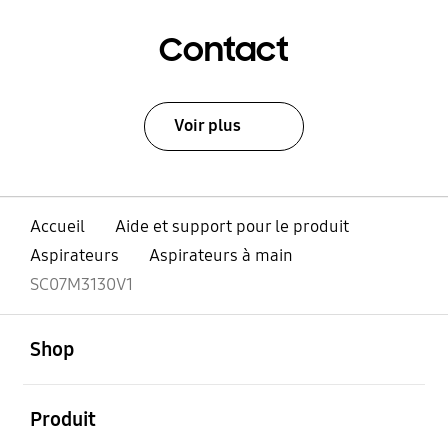
Contact
Voir plus
Accueil
Aide et support pour le produit
Aspirateurs
Aspirateurs à main
SC07M3130V1
ouvert
Footer Navigation
Shop
ouvert
Produit