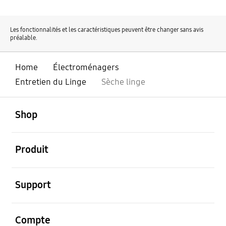
Les fonctionnalités et les caractéristiques peuvent être changer sans avis
préalable.
Home
Électroménagers
Entretien du Linge
Sèche linge
ouvert
Footer Navigation
Shop
ouvert
Produit
ouvert
Support
ouvert
Compte