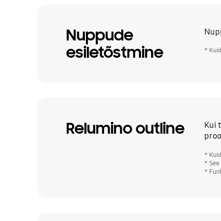
Nuppude
Nupp
esiletõstmine
* Kui
Relumino outline
Kui 
proo
* Kui
* See
* Fun