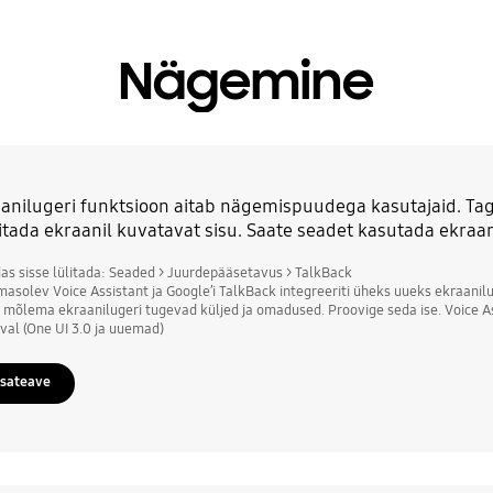
Nägemine
anilugeri funktsioon aitab nägemispuudega kasutajaid. Taga
itada ekraanil kuvatavat sisu. Saate seadet kasutada ekraa
das sisse lülitada: Seaded > Juurdepääsetavus > TalkBack
masolev Voice Assistant ja Google’i TalkBack integreeriti üheks uueks ekraanil
 mõlema ekraanilugeri tugevad küljed ja omadused. Proovige seda ise. Voice As
val (One UI 3.0 ja uuemad)
isateave