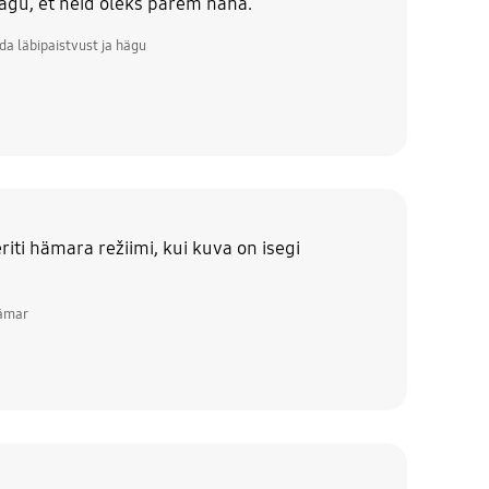
ägu, et neid oleks parem näha.
a läbipaistvust ja hägu
iti hämara režiimi, kui kuva on isegi
hämar