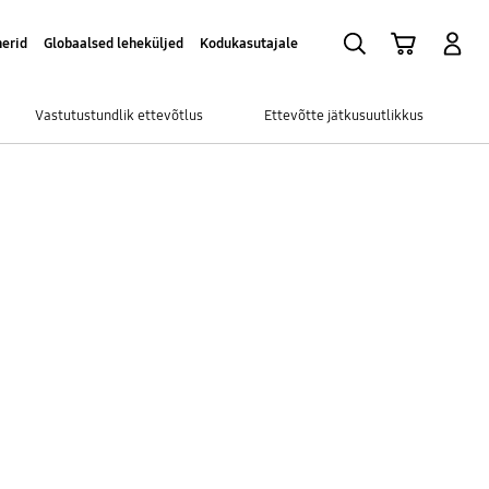
Otsi
Ostukäru
Sisselogimine
nerid
Globaalsed leheküljed
Kodukasutajale
Vastutustundlik ettevõtlus
Ettevõtte jätkusuutlikkus