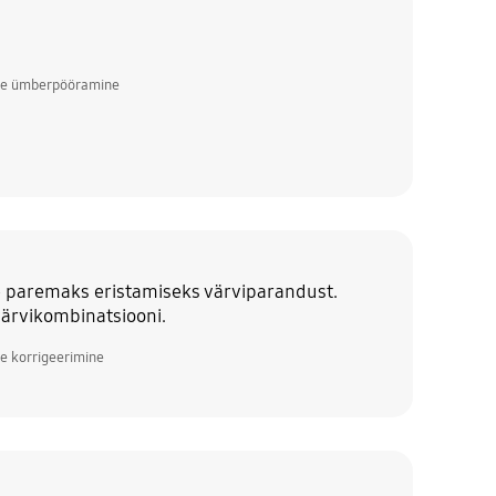
ide ümberpööramine
de paremaks eristamiseks värviparandust.
värvikombinatsiooni.
e korrigeerimine