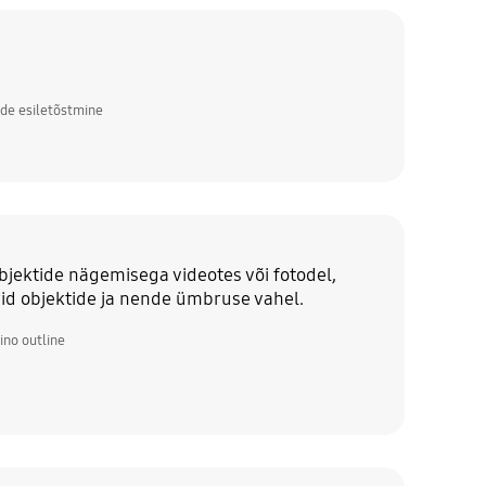
de esiletõstmine
bjektide nägemisega videotes või fotodel,
rid objektide ja nende ümbruse vahel.
no outline