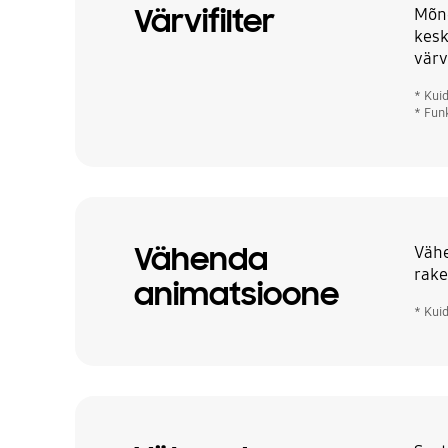
Värvifilter
Mõne
kesk
värv
* Kui
* Fun
Vähenda
Vähe
rake
animatsioone
* Kui