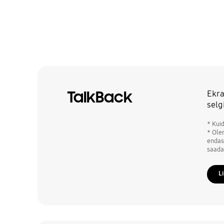
TalkBack
Ekra
selg
* Kui
* Ole
endas
saada
L