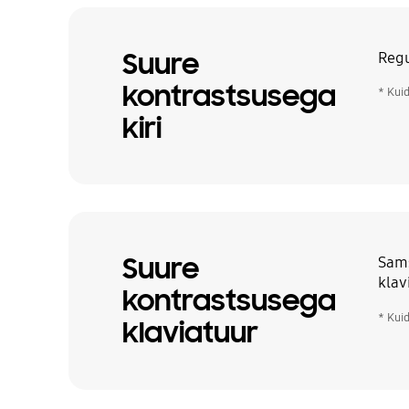
Suure
Regu
kontrastsusega
* Kui
kiri
Suure
Sams
klav
kontrastsusega
* Kui
klaviatuur