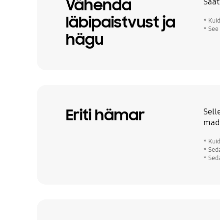
Vähenda
Saat
läbipaistvust ja
* Kui
* See
hägu
Eriti hämar
Sell
mada
* Kui
* Sed
* Sed