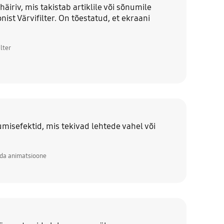
iriv, mis takistab artiklile või sõnumile
ist Värvifilter. On tõestatud, et ekraani
lter
misefektid, mis tekivad lehtede vahel või
nda animatsioone