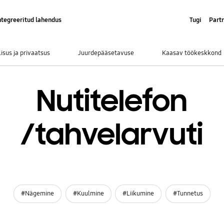
ntegreeritud lahendus
Tugi
Part
isus ja privaatsus
Juurdepääsetavuse
Kaasav töökeskkond
Nutitelefon
/tahvelarvuti
#Nägemine
#Kuulmine
#Liikumine
#Tunnetus