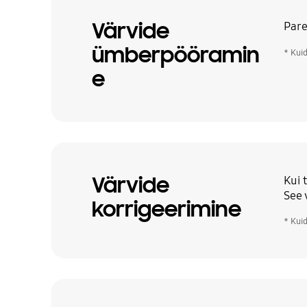
Värvide
Pare
ümberpööramin
* Kui
e
Värvide
Kui 
See 
korrigeerimine
* Kui