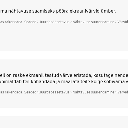
ma nähtavuse saamiseks pööra ekraanivärvid ümber.
das rakendada: Seaded > Juurdepääsetavus > Nähtavuse suurendamine > Värv
teil on raske ekraanil teatud värve eristada, kasutage nen
võimaldab teil kohandada ja määrata teile kõige sobivama 
das rakendada: Seaded > Juurdepääsetavus > Nähtavuse suurendamine > Värvid