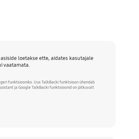
siside loetakse ette, aidates kasutajale
ni vaatamata.
ugeri funktsiooniks. Uus TalkBacki funktsioon ühendab
sistant ja Google TalkBacki funktsioonid on jätkuvalt