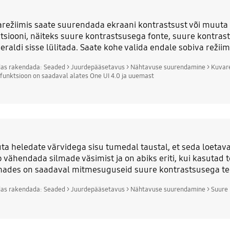
režiimis saate suurendada ekraani kontrastsust või muuta
tsiooni, näiteks suure kontrastsusega fonte, suure kontrast
 eraldi sisse lülitada. Saate kohe valida endale sobiva režiim
das rakendada: Seaded > Juurdepääsetavus > Nähtavuse suurendamine > Kuvar
 funktsioon on saadaval alates One UI 4.0 ja uuemast
ta heledate värvidega sisu tumedal taustal, et seda loeta
b vähendada silmade väsimist ja on abiks eriti, kui kasutad 
ades on saadaval mitmesuguseid suure kontrastsusega t
das rakendada: Seaded > Juurdepääsetavus > Nähtavuse suurendamine > Suure