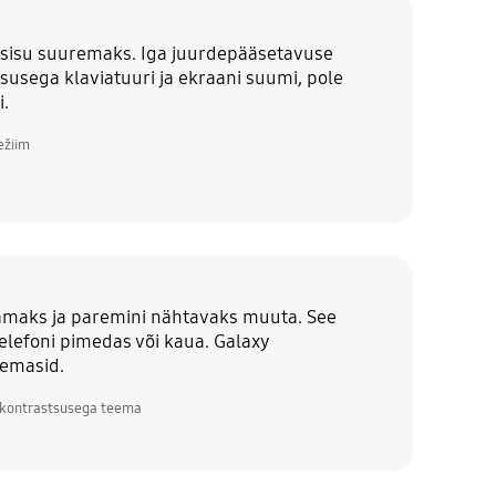
 sisu suuremaks. Iga juurdepääsetavuse
susega klaviatuuri ja ekraani suumi, pole
i.
ežiim
vamaks ja paremini nähtavaks muuta. See
telefoni pimedas või kaua. Galaxy
eemasid.
 kontrastsusega teema