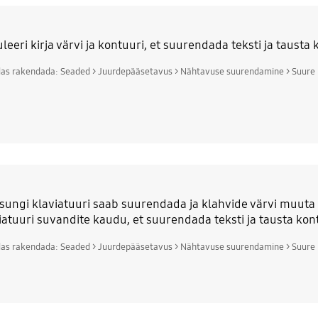
leeri kirja värvi ja kontuuri, et suurendada teksti ja tausta 
das rakendada: Seaded > Juurdepääsetavus > Nähtavuse suurendamine > Suure 
ungi klaviatuuri saab suurendada ja klahvide värvi muut
iatuuri suvandite kaudu, et suurendada teksti ja tausta kon
das rakendada: Seaded > Juurdepääsetavus > Nähtavuse suurendamine > Suure 