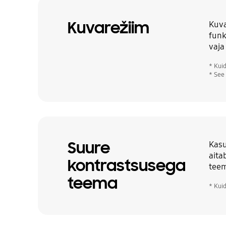
Kuvarežiim
Kuva
funk
vaja
* Kui
* See
Suure
Kasu
aita
kontrastsusega
teem
teema
* Kui