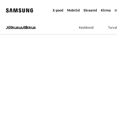
Skip
to
E-pood
Mobiilid
Ekraanid
Kliima
I
content
Samsung
Jätkusuutlikkus
Keskkond
Turval