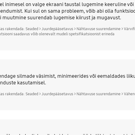
l inimesel on valge ekraani taustal lugemine keeruline või hä
endumist. Kui sul on sama probleem, võib abi olla funktsioon
i muutmine suurendab lugemise kiirust ja mugavust.
das rakendada: Seaded > Juurdepääsetavus > Nähtavuse suurendamine > Värvifi
ktsiooni saadavus võib olenevalt mudeli spetsifikatsioonist erineda
ndage silmade väsimist, minimeerides või eemaldades liiku
nduste kasutamisel.
das rakendada: Seaded > Juurdepääsetavus > Nähtavuse suurendamine > Vähe