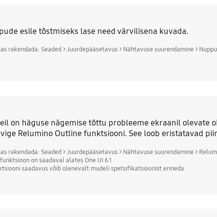
ude esile tõstmiseks lase need värvilisena kuvada.
das rakendada: Seaded > Juurdepääsetavus > Nähtavuse suurendamine > Nuppu
teil on häguse nägemise tõttu probleeme ekraanil olevate o
vige Relumino Outline funktsiooni. See loob eristatavad pii
das rakendada: Seaded > Juurdepääsetavus > Nähtavuse suurendamine > Relumi
 funktsioon on saadaval alates One UI 6.1
ktsiooni saadavus võib olenevalt mudeli spetsifikatsioonist erineda