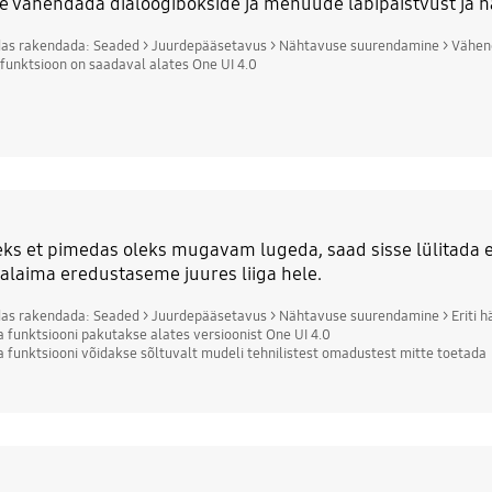
e vähendada dialoogibokside ja menüüde läbipaistvust ja h
das rakendada: Seaded > Juurdepääsetavus > Nähtavuse suurendamine > Vähend
 funktsioon on saadaval alates One UI 4.0
eks et pimedas oleks mugavam lugeda, saad sisse lülitada er
laima eredustaseme juures liiga hele.
das rakendada: Seaded > Juurdepääsetavus > Nähtavuse suurendamine > Eriti 
a funktsiooni pakutakse alates versioonist One UI 4.0
a funktsiooni võidakse sõltuvalt mudeli tehnilistest omadustest mitte toetada