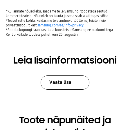
*Kui annate nõusoleku, saadame teile Samsungi toodetega seotud
kommertsteateid. Nõusolek on tasuta ja seda saab alati tagasi võtta.
*Teavet selle kohta, kuidas me teie andmeid töötleme, leiate meie
privaatsuspoliitikast
samsung.com/ee/info/privacy
.
*Sooduskupongi saab kasutada koos teiste Samsung.ee pakkumistega.
Kehtib kõikide toodete puhul kuni 23. augustini.
Leia lisainformatsiooni
Vaata lisa
Toote näpunäited ja