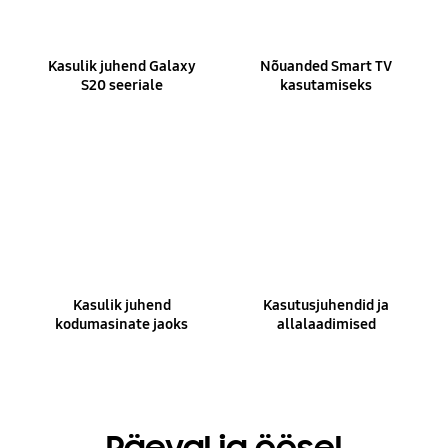
Kasulik juhend Galaxy
Nõuanded Smart TV
S20 seeriale
kasutamiseks
Kasulik juhend
Kasutusjuhendid ja
kodumasinate jaoks
allalaadimised
Päeval ja öösel