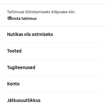
Tellimuse tühistamiseks klõpsake siin.
Tühista tellimus
avatud
Footer Navigation
Nutikas viis ostmiseks
avatud
Tooted
avatud
Tugiteenused
avatud
Konto
avatud
Jätkusuutlikkus