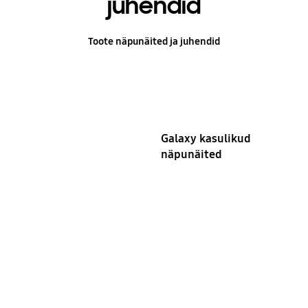
juhendid
Toote näpunäited ja juhendid
Galaxy kasulikud
näpunäited