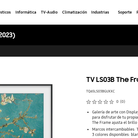
sticos
Informática
TV-Audio
Climatización
Industrias
Soporte
2023)
TV LS03B The F
TQ65LS03BGUXXC
Calificaciones de productos :
0
(
0
)
Número de valoraciones :
Galería de arte con Displa
para disfrutar de tu propia
The Frame ajusta el brill
Marcos intercambiables: Tu
3 colores disponibles: bla