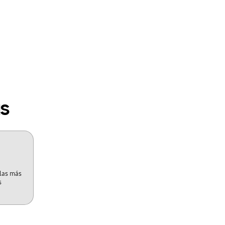
as
 las más
s