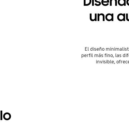
Diseña
una a
El diseño minimalist
perfil más fino, las d
invisible, ofre
lo