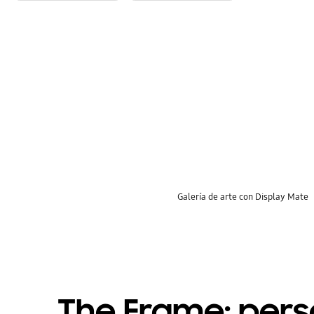
khfm5akKL44
8JqHTJrPh-8
key features
Galería de arte con Display Mate
The Frame: pers