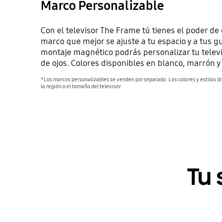
Marco Personalizable
Con el televisor The Frame tú tienes el poder de d
marco que mejor se ajuste a tu espacio y a tus gu
montaje magnético podrás personalizar tu televis
de ojos. Colores disponibles en blanco, marrón y
*Los marcos personalizables se venden por separado. Los colores y estilos d
la región o el tamaño del televisor.
Tu 