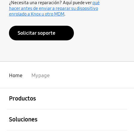
¿Necesita una reparación? Aquí puede ver
qué
hacer antes de enviar a reparar su dispositivo
enrolado a Knox u otro MDM
.
Solicitar soporte
Home
Mypage
abierto
Footer Navigation
Productos
abierto
Soluciones
abierto