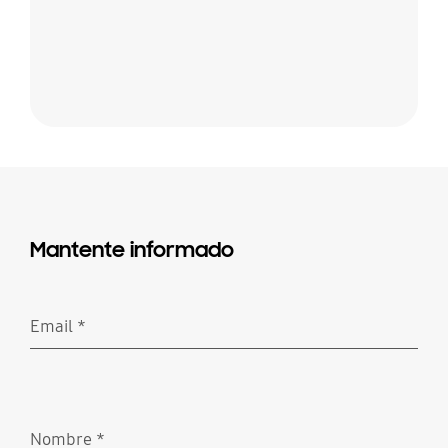
Mantente informado
Email
*
Obligatorio
Nombre
*