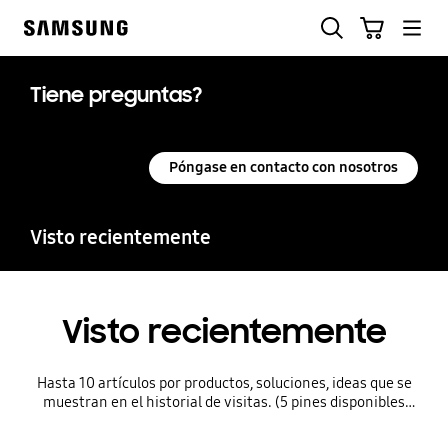
Skip
Buscar
Carrito
to
Samsung
content
Tiene preguntas?
Póngase en contacto con nosotros
Visto recientemente
Visto recientemente
Hasta 10 artículos por productos, soluciones, ideas que se
muestran en el historial de visitas. (5 pines disponibles
para cada uno para arreglar el historial)