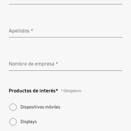
Obligatorio
Apellidos
*
Obligatorio
Nombre de empresa
*
Obligatorio
Productos de interés*
Productos de interés*
* Obligatorio
* Obligatorio
Dispositivos móviles
Displays