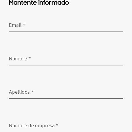
Mantente informado
Email
*
Obligatorio
Nombre
*
Obligatorio
Apellidos
*
Obligatorio
Nombre de empresa
*
Obligatorio