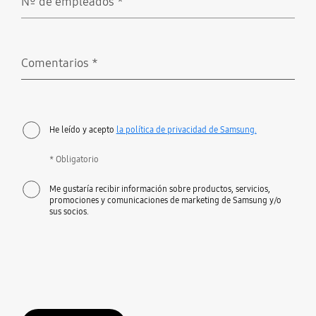
Nº de empleados
*
Obligatorio
Comentarios
*
Obligatorio
He leído y acepto
la política de privacidad de Samsung.
* Obligatorio
Me gustaría recibir información sobre productos, servicios,
promociones y comunicaciones de marketing de Samsung y/o
sus socios.