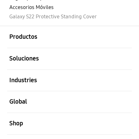
Accesorios Móviles
Galaxy S22 Protective Standing Cover
abierto
Footer Navigation
Productos
abierto
Soluciones
abierto
Industries
abierto
Global
abierto
Shop
abierto