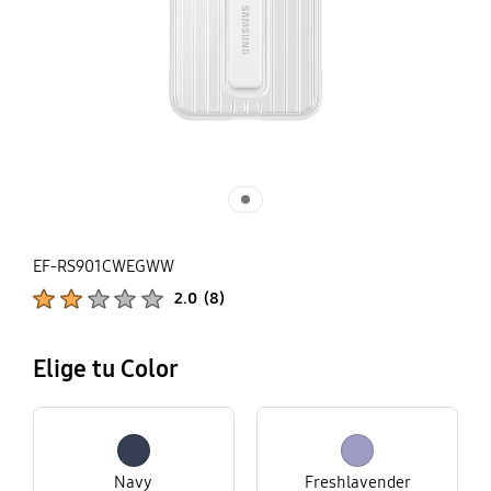
EF-RS901CWEGWW
Calificaciones de productos :
2.0
(
8
)
Número de valoraciones :
Elige tu Color
Navy
Freshlavender