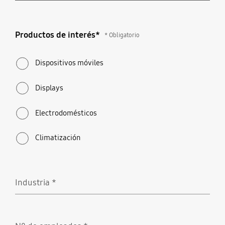
Productos de interés*
Productos de interés*
* Obligatorio
* Obligatorio
Dispositivos móviles
Displays
Electrodomésticos
Climatización
Industria
*
Obligatorio