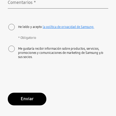
Comentarios
*
Obligatorio
He leído y acepto
la política de privacidad de Samsung.
* Obligatorio
Me gustaría recibir información sobre productos, servicios,
promociones y comunicaciones de marketing de Samsung y/o
sus socios.
Enviar