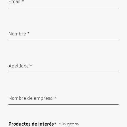
Email
*
Obligatorio
Nombre
*
Obligatorio
Apellidos
*
Obligatorio
Nombre de empresa
*
Obligatorio
Productos de interés*
Productos de interés*
* Obligatorio
* Obligatorio