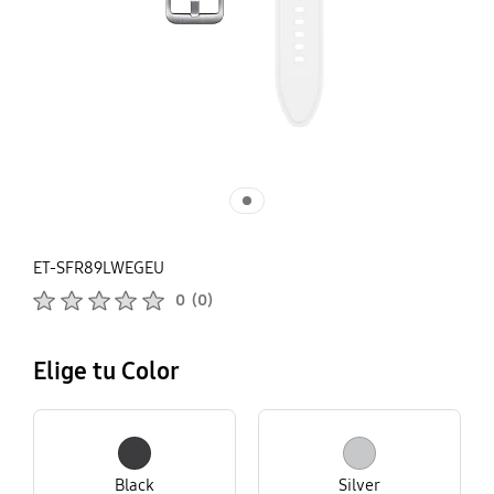
ET-SFR89LWEGEU
Calificaciones de productos :
0
(
0
)
Número de valoraciones :
Elige tu Color
Black
Silver