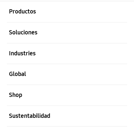
abierto
Footer Navigation
Productos
abierto
Soluciones
abierto
Industries
abierto
Global
abierto
Shop
abierto
Sustentabilidad
abierto