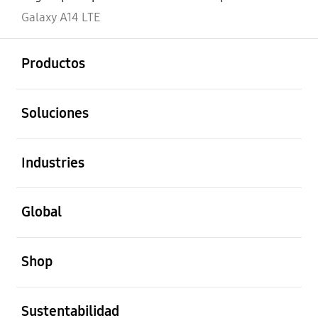
Galaxy A14 LTE
abierto
Footer Navigation
Productos
abierto
Soluciones
abierto
Industries
abierto
Global
abierto
Shop
abierto
Sustentabilidad