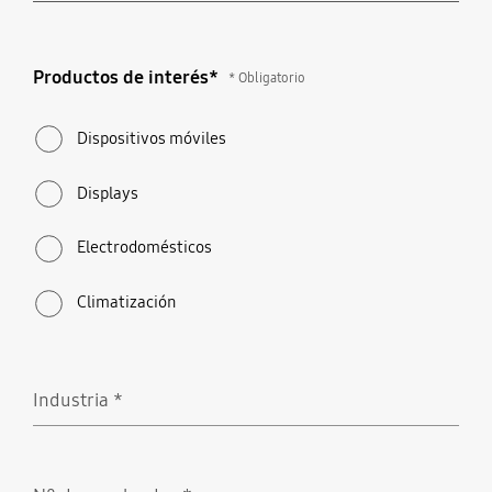
Productos de interés*
Productos de interés*
* Obligatorio
* Obligatorio
Dispositivos móviles
Displays
Electrodomésticos
Climatización
Industria
*
Obligatorio