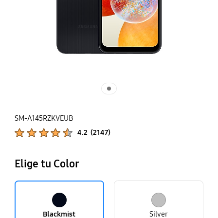
SM-A145RZKVEUB
Calificaciones de productos :
4.2
(
2147
)
Número de valoraciones :
Elige tu Color
Blackmist
Silver