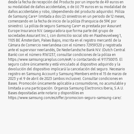
desde la fecha de recepción del Producto por un importe de 49 euros en
su modalidad de daños accidentales, o de (ii) 79 euros en su modalidad de
daños accidentales y robo, (dependiendo del producto adquirido). Póliza
de Samsung Care+ limitada a dos (2) siniestros en un periodo de 12 meses,
comenzando en la fecha de inicio de la póliza (franquicia de 59€ por
siniestro). La póliza de seguro Samsung Care+ es prestada por Assurant
Europe Insurance N.V. (aseguradora que forma parte del grupo de
sociedades Assurant Inc.), con domicilio social sito en Paasheuvelweg 1,
1105 BE Ámsterdam, Países Bajos, inscrita en el registro mercantil de la
Cámara de Comercio neerlandesa con el número 72959320 y registrada
ante el supervisor neerlandés, De Nederlandsche Bank N.V. (Dutch Central
Bank) con el número R161237, consultar condiciones de la póliza en
https://www.samsungcareplus.com/es#/ o contactando el 911750015. El
seguro cubre únicamente y está vinculado al dispositivo adquirido y la
devolución del dispositivo implicará la cancelación del seguro. Necesario
registro en Samsung Account y Samsung Members entre el 15 de marzo de
2023 y el 9 de abril de 2023 (ambos inclusive). Consultar condiciones en
Bases. Promoción únicamente aplicable a consumidores, no acumulable y
limitada a una participación. Organiza Samsung Electronics Iberia, S.A.U.
Bases depositadas ante notario y disponibles en
https://www.samsung.com/es/offer/promocion-seguro-samsung-care/.