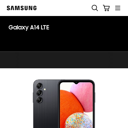
Skip
Buscar
Carrito
to
Samsung
content
Galaxy A14 LTE