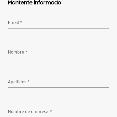
Mantente informado
Email
*
Obligatorio
Nombre
*
Obligatorio
Apellidos
*
Obligatorio
Nombre de empresa
*
Obligatorio