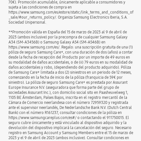
70€). Promoción acumulable, únicamente aplicable a consumidores y
sujeta a las condiciones de compra en
https://www.samsung.com/es/estore/static/link_terms_and_conditions_of
_sale/#our_returns_policy/. Organiza Samsung Electronics Iberia, S.A.
Sociedad Unipersonal.
**Promoción válida en España del 15 de marzo de 2023 al 9 de abril de
2023 (ambos inclusive) por la precompra de cualquier Samsung Galaxy
A34 (SM-A3456B) o Samsung Galaxy A54 (SM-A546B) en
https://www.samsung.com/es/. Regalo: una suscripción gratuita de una (1)
póliza de seguro Samsung Care+, con una duración de dos (años) a contar
desde la fecha de recepción del Producto por un importe de 49 euros en
su modalidad de daños accidentales, o de (ii) 79 euros en su modalidad de
daños accidentales y robo, (dependiendo del producto adquirido). Póliza
de Samsung Care+ limitada a dos (2) siniestros en un periodo de 12 meses,
comenzando en la fecha de inicio de la póliza (franquicia de 59€ por
siniestro). La póliza de seguro Samsung Care+ es prestada por Assurant
Europe Insurance N.V. (aseguradora que forma parte del grupo de
sociedades Assurant Inc.), con domicilio social sito en Paasheuvelweg 1,
1105 BE Ámsterdam, Países Bajos, inscrita en el registro mercantil de la
Cámara de Comercio neerlandesa con el número 72959320 y registrada
ante el supervisor neerlandés, De Nederlandsche Bank N.V. (Dutch Central
Bank) con el número R161237, consultar condiciones de la póliza en
https://www.samsungcareplus.com/es#/ o contactando el 911750015. El
seguro cubre únicamente y está vinculado al dispositivo adquirido y la
devolución del dispositivo implicará la cancelación del seguro. Necesario
registro en Samsung Account y Samsung Members entre el 15 de marzo de
2023 y el 9 de abril de 2023 (ambos inclusive). Consultar condiciones en