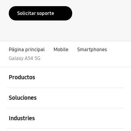
Solicitar soporte
Página principal
Mobile
Smartphones
Galaxy A54 5G
abierto
Footer Navigation
Productos
abierto
Soluciones
abierto
Industries
abierto