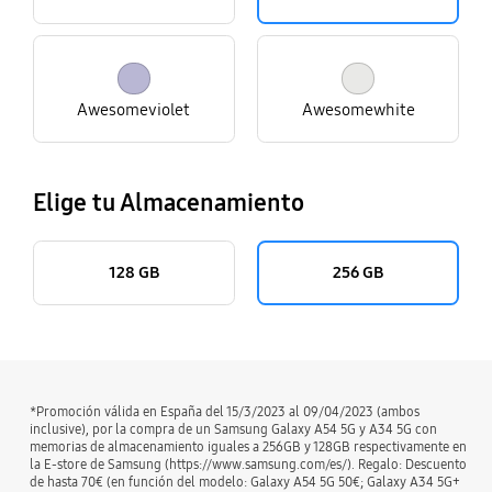
Awesomeviolet
Awesomewhite
Elige tu Almacenamiento
128 GB
256 GB
*Promoción válida en España del 15/3/2023 al 09/04/2023 (ambos
inclusive), por la compra de un Samsung Galaxy A54 5G y A34 5G con
memorias de almacenamiento iguales a 256GB y 128GB respectivamente en
la E-store de Samsung (https://www.samsung.com/es/). Regalo: Descuento
de hasta 70€ (en función del modelo: Galaxy A54 5G 50€; Galaxy A34 5G+