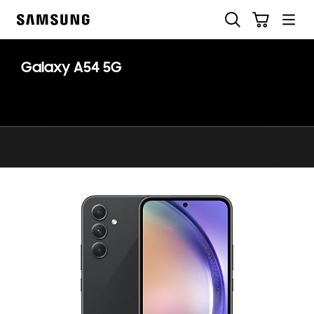
Skip
Buscar
Carrito
to
Samsung
content
Galaxy A54 5G