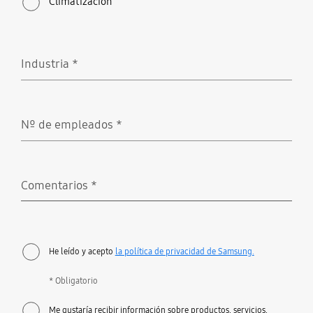
Climatización
Industria
*
Obligatorio
Nº de empleados
*
Obligatorio
Comentarios
*
Obligatorio
He leído y acepto
la política de privacidad de Samsung.
* Obligatorio
Me gustaría recibir información sobre productos, servicios,