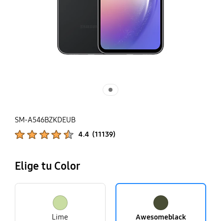
SM-A546BZKDEUB
Calificaciones de productos :
4.4
(
11139
)
Número de valoraciones :
Elige tu Color
Lime
Awesomeblack