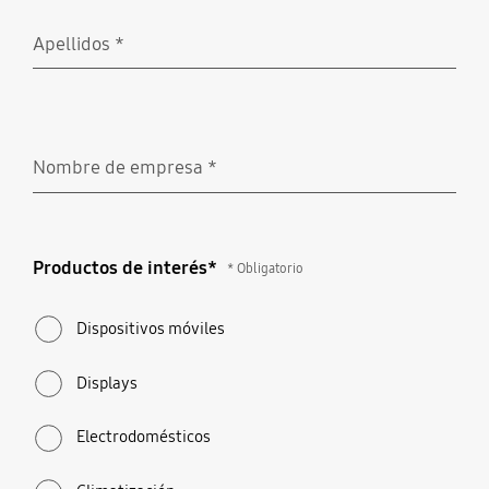
Apellidos
*
Obligatorio
Nombre de empresa
*
Obligatorio
Productos de interés*
Productos de interés*
* Obligatorio
* Obligatorio
Dispositivos móviles
Displays
Electrodomésticos