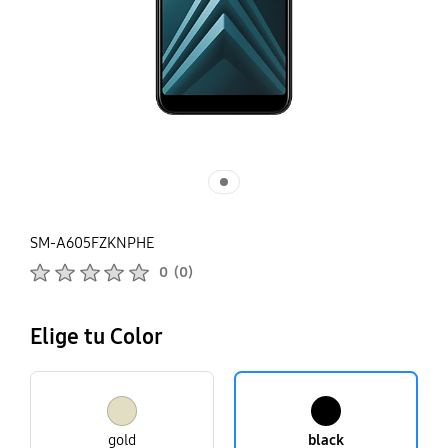
SM-A605FZKNPHE
Calificaciones de productos :
0
(
0
)
Número de valoraciones :
Elige tu Color
gold
black