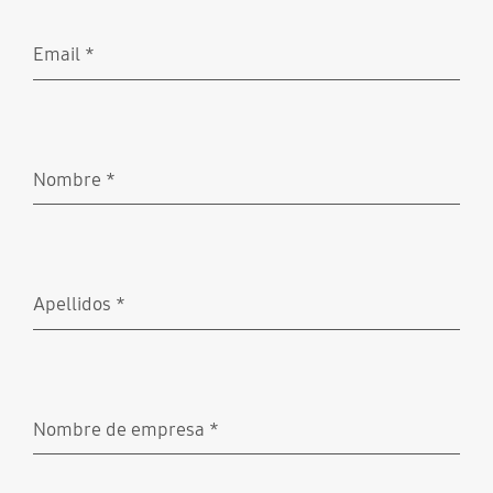
Email
*
Obligatorio
Nombre
*
Obligatorio
Apellidos
*
Obligatorio
Nombre de empresa
*
Obligatorio