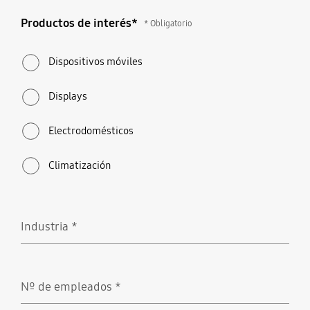
Productos de interés*
Productos de interés*
* Obligatorio
* Obligatorio
Dispositivos móviles
Displays
Electrodomésticos
Climatización
Industria
*
Obligatorio
Nº de empleados
*
Obligatorio