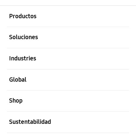
abierto
Footer Navigation
Productos
abierto
Soluciones
abierto
Industries
abierto
Global
abierto
Shop
abierto
Sustentabilidad
abierto